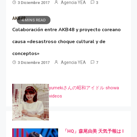
Agencia YEA
3 Diciembre 2017
3
AKB48
4 MINS READ
Colaboración entre AKB48 y proyecto coreano
causa «desastroso choque cultural y de
conceptos»
Agencia YEA
3 Diciembre 2017
7
yumekiさんの昭和アイドル showa
videos
「HQ」森尾由美 天気予報は I