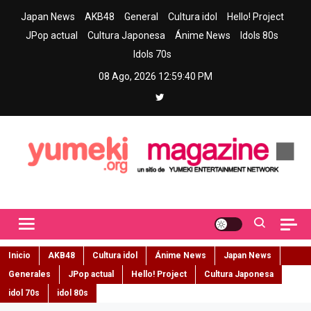
Skip
Japan News
AKB48
General
Cultura idol
Hello! Project
to
JPop actual
Cultura Japonesa
Ánime News
Idols 80s
content
Idols 70s
08 Ago, 2026
12:59:41 PM
Yumeki Magazine
Jpop y musica idol – Tu portal de jpop, movimiento idol y cultura
japonesa en español
Inicio
AKB48
Cultura idol
Ánime News
Japan News
Generales
JPop actual
Hello! Project
Cultura Japonesa
idol 70s
idol 80s