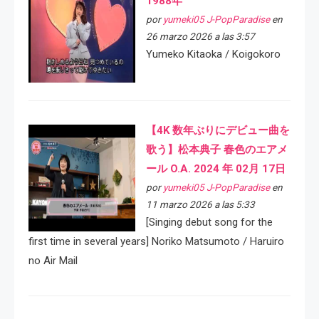
1988年
por
yumeki05 J-PopParadise
en
26 marzo 2026 a las 3:57
Yumeko Kitaoka / Koigokoro
【4K 数年ぶりにデビュー曲を
歌う】松本典子 春色のエアメ
ール O.A. 2024 年 02月 17日
por
yumeki05 J-PopParadise
en
11 marzo 2026 a las 5:33
[Singing debut song for the
first time in several years] Noriko Matsumoto / Haruiro
no Air Mail