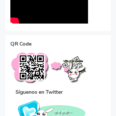
QR Code
Síguenos en Twitter