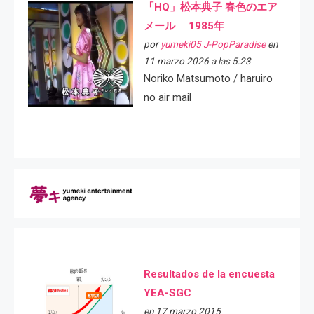
「HQ」松本典子 春色のエア
メール 1985年
por
yumeki05 J-PopParadise
en
11 marzo 2026 a las 5:23
Noriko Matsumoto / haruiro
no air mail
Resultados de la encuesta
YEA-SGC
en 17 marzo 2015