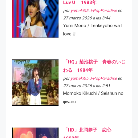
Luv U 1983年
por
yumeki05 J-PopParadise
en
27 marzo 2026 a las 3:44
Yumi Morio / Tenkeyoho wa I
love U
「HQ」菊池桃子 青春のいじ
わる 1984年
por
yumeki05 J-PopParadise
en
27 marzo 2026 a las 2:51
Momoko Kikuchi / Seishun no
ijiwaru
「HD」北岡夢子 恋心