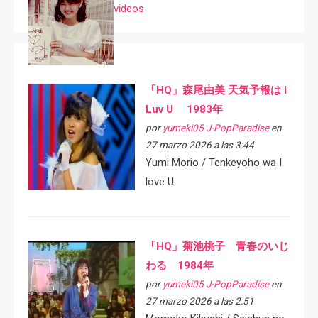
videos
「HQ」森尾由美 天気予報は I
Luv U 1983年
por
yumeki05 J-PopParadise
en
27 marzo 2026 a las 3:44
Yumi Morio / Tenkeyoho wa I
love U
「HQ」菊池桃子 青春のいじ
わる 1984年
por
yumeki05 J-PopParadise
en
27 marzo 2026 a las 2:51