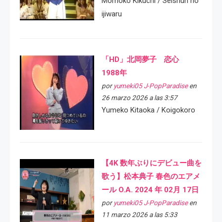
Momoko Kikuchi / Seishun no
ijiwaru
「HD」北岡夢子 恋心
1988年
por
yumeki05 J-PopParadise
en
26 marzo 2026 a las 3:57
Yumeko Kitaoka / Koigokoro
【4K 数年ぶりにデビュー曲を
歌う】松本典子 春色のエアメ
ール O.A. 2024 年 02月 17日
por
yumeki05 J-PopParadise
en
11 marzo 2026 a las 5:33