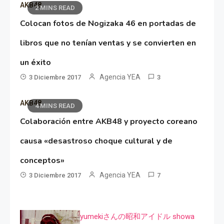
AKB48
2 MINS READ
Colocan fotos de Nogizaka 46 en portadas de
libros que no tenían ventas y se convierten en
un éxito
Agencia YEA
3 Diciembre 2017
3
AKB48
4 MINS READ
Colaboración entre AKB48 y proyecto coreano
causa «desastroso choque cultural y de
conceptos»
Agencia YEA
3 Diciembre 2017
7
yumekiさんの昭和アイドル showa