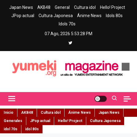
Skip
Japan News
AKB48
General
Cultura idol
Hello! Project
to
JPop actual
Cultura Japonesa
Ánime News
Idols 80s
content
Idols 70s
07 Ago, 2026
5:53:29 PM
Yumeki Magazine
Jpop y musica idol – Tu portal de jpop, movimiento idol y cultura
japonesa en español
Inicio
AKB48
Cultura idol
Ánime News
Japan News
Generales
JPop actual
Hello! Project
Cultura Japonesa
idol 70s
idol 80s