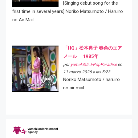
[Singing debut song for the
first time in several years] Noriko Matsumoto / Haruiro
no Air Mail
「HQ」松本典子 春色のエア
メール 1985年
por
yumeki05 J-PopParadise
en
11 marzo 2026 a las 5:23
Noriko Matsumoto / haruiro
no air mail