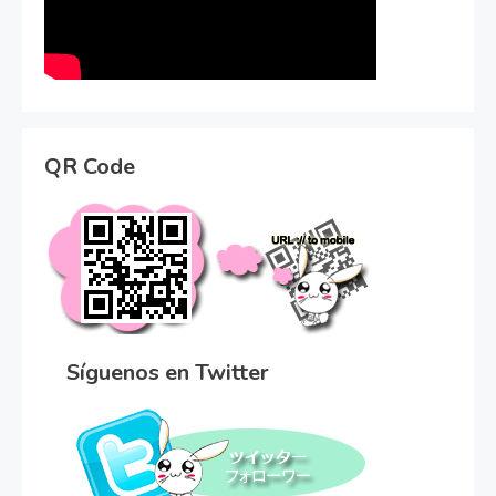
QR Code
Síguenos en Twitter