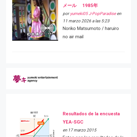
メール 1985年
por
yumeki05 J-PopParadise
en
11 marzo 2026 a las 5:23
Noriko Matsumoto / haruiro
no air mail
Resultados de la encuesta
YEA-SGC
en 17 marzo 2015