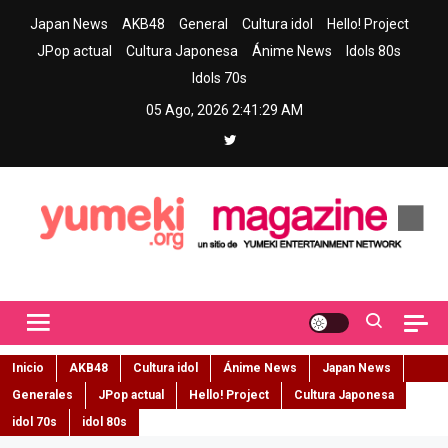
Skip
Japan News
AKB48
General
Cultura idol
Hello! Project
to
JPop actual
Cultura Japonesa
Ánime News
Idols 80s
content
Idols 70s
05 Ago, 2026
2:41:30 AM
Yumeki Magazine
Jpop y musica idol – Tu portal de jpop, movimiento idol y cultura
japonesa en español
Inicio
AKB48
Cultura idol
Ánime News
Japan News
Generales
JPop actual
Hello! Project
Cultura Japonesa
idol 70s
idol 80s