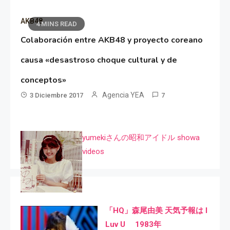
AKB48
4 MINS READ
Colaboración entre AKB48 y proyecto coreano
causa «desastroso choque cultural y de
conceptos»
Agencia YEA
3 Diciembre 2017
7
yumekiさんの昭和アイドル showa
videos
「HQ」森尾由美 天気予報は I
Luv U 1983年