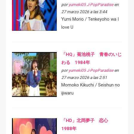
por
yumeki05 J-PopParadise
en
27 marzo 2026 a las 3:44
Yumi Morio / Tenkeyoho wa I
love U
「HQ」菊池桃子 青春のいじ
わる 1984年
por
yumeki05 J-PopParadise
en
27 marzo 2026 a las 2:51
Momoko Kikuchi / Seishun no
ijiwaru
「HD」北岡夢子 恋心
1988年