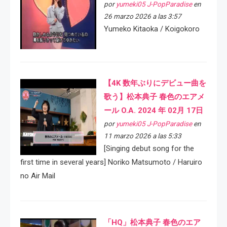
por
yumeki05 J-PopParadise
en
26 marzo 2026 a las 3:57
Yumeko Kitaoka / Koigokoro
【4K 数年ぶりにデビュー曲を
歌う】松本典子 春色のエアメ
ール O.A. 2024 年 02月 17日
por
yumeki05 J-PopParadise
en
11 marzo 2026 a las 5:33
[Singing debut song for the
first time in several years] Noriko Matsumoto / Haruiro
no Air Mail
「HQ」松本典子 春色のエア