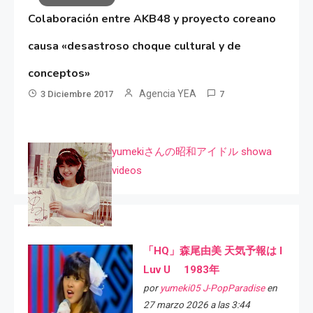
Colaboración entre AKB48 y proyecto coreano
causa «desastroso choque cultural y de
conceptos»
Agencia YEA
3 Diciembre 2017
7
yumekiさんの昭和アイドル showa
videos
「HQ」森尾由美 天気予報は I
Luv U 1983年
por
yumeki05 J-PopParadise
en
27 marzo 2026 a las 3:44