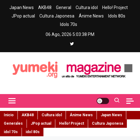
Skip
Japan News
AKB48
General
Cultura idol
Hello! Project
to
JPop actual
Cultura Japonesa
Ánime News
Idols 80s
content
Idols 70s
06 Ago, 2026
5:03:39 PM
Yumeki Magazine
Jpop y musica idol – Tu portal de jpop, movimiento idol y cultura
japonesa en español
Inicio
AKB48
Cultura idol
Ánime News
Japan News
Generales
JPop actual
Hello! Project
Cultura Japonesa
idol 70s
idol 80s