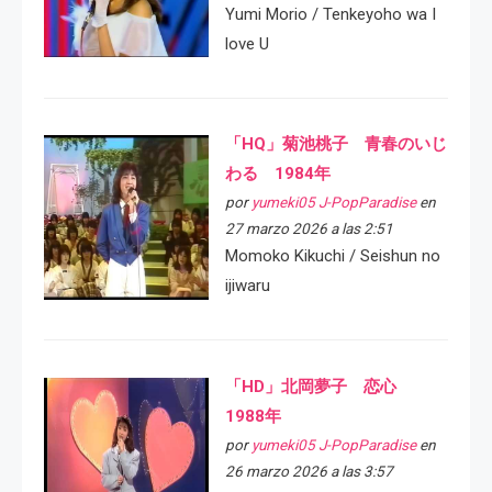
Yumi Morio / Tenkeyoho wa I
love U
「HQ」菊池桃子 青春のいじ
わる 1984年
por
yumeki05 J-PopParadise
en
27 marzo 2026 a las 2:51
Momoko Kikuchi / Seishun no
ijiwaru
「HD」北岡夢子 恋心
1988年
por
yumeki05 J-PopParadise
en
26 marzo 2026 a las 3:57