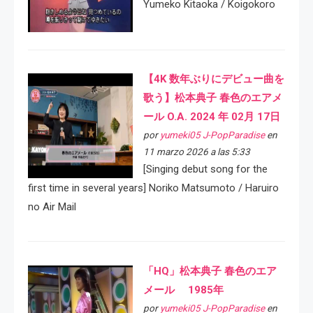
Yumeko Kitaoka / Koigokoro
【4K 数年ぶりにデビュー曲を
歌う】松本典子 春色のエアメ
ール O.A. 2024 年 02月 17日
por
yumeki05 J-PopParadise
en
11 marzo 2026 a las 5:33
[Singing debut song for the
first time in several years] Noriko Matsumoto / Haruiro
no Air Mail
「HQ」松本典子 春色のエア
メール 1985年
por
yumeki05 J-PopParadise
en