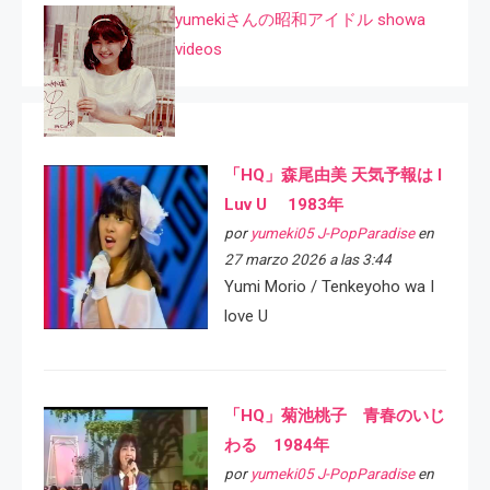
yumekiさんの昭和アイドル showa
videos
「HQ」森尾由美 天気予報は I
Luv U 1983年
por
yumeki05 J-PopParadise
en
27 marzo 2026 a las 3:44
Yumi Morio / Tenkeyoho wa I
love U
「HQ」菊池桃子 青春のいじ
わる 1984年
por
yumeki05 J-PopParadise
en