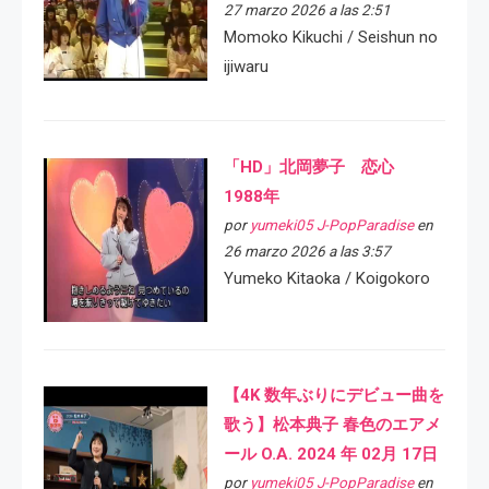
27 marzo 2026 a las 2:51
Momoko Kikuchi / Seishun no
ijiwaru
「HD」北岡夢子 恋心
1988年
por
yumeki05 J-PopParadise
en
26 marzo 2026 a las 3:57
Yumeko Kitaoka / Koigokoro
【4K 数年ぶりにデビュー曲を
歌う】松本典子 春色のエアメ
ール O.A. 2024 年 02月 17日
por
yumeki05 J-PopParadise
en