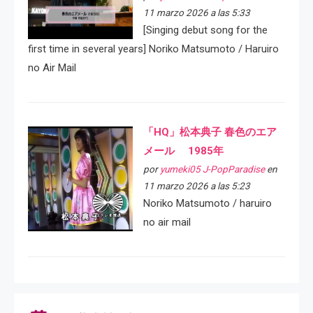
11 marzo 2026 a las 5:33
[Singing debut song for the
first time in several years] Noriko Matsumoto / Haruiro
no Air Mail
「HQ」松本典子 春色のエア
メール 1985年
por
yumeki05 J-PopParadise
en
11 marzo 2026 a las 5:23
Noriko Matsumoto / haruiro
no air mail