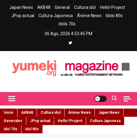
Skip
Japan News
AKB48
General
Cultura idol
Hello! Project
to
JPop actual
Cultura Japonesa
Ánime News
Idols 80s
content
Idols 70s
06 Ago, 2026
4:53:46 PM
Yumeki Magazine
Jpop y musica idol – Tu portal de jpop, movimiento idol y cultura
japonesa en español
Inicio
AKB48
Cultura idol
Ánime News
Japan News
Generales
JPop actual
Hello! Project
Cultura Japonesa
idol 70s
idol 80s