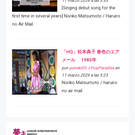
11 marzo 2026 a las 5:33
[Singing debut song for the
first time in several years] Noriko Matsumoto / Haruiro
no Air Mail
「HQ」松本典子 春色のエア
メール 1985年
por
yumeki05 J-PopParadise
en
11 marzo 2026 a las 5:23
Noriko Matsumoto / haruiro
no air mail