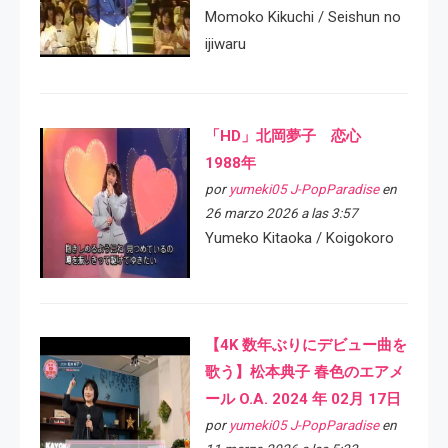
Momoko Kikuchi / Seishun no
ijiwaru
「HD」北岡夢子 恋心
1988年
por
yumeki05 J-PopParadise
en
26 marzo 2026 a las 3:57
Yumeko Kitaoka / Koigokoro
【4K 数年ぶりにデビュー曲を
歌う】松本典子 春色のエアメ
ール O.A. 2024 年 02月 17日
por
yumeki05 J-PopParadise
en