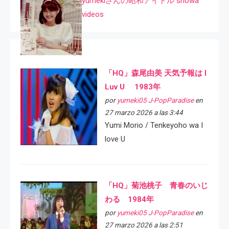
yumekiさんの昭和アイドル showa
videos
「HQ」森尾由美 天気予報は I
Luv U 1983年
por
yumeki05 J-PopParadise
en
27 marzo 2026 a las 3:44
Yumi Morio / Tenkeyoho wa I
love U
「HQ」菊池桃子 青春のいじ
わる 1984年
por
yumeki05 J-PopParadise
en
27 marzo 2026 a las 2:51