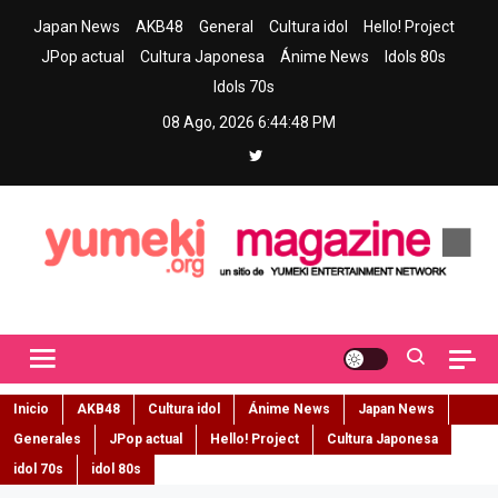
Skip
Japan News
AKB48
General
Cultura idol
Hello! Project
to
JPop actual
Cultura Japonesa
Ánime News
Idols 80s
content
Idols 70s
08 Ago, 2026
6:44:49 PM
Yumeki Magazine
Jpop y musica idol – Tu portal de jpop, movimiento idol y cultura
japonesa en español
Inicio
AKB48
Cultura idol
Ánime News
Japan News
Generales
JPop actual
Hello! Project
Cultura Japonesa
idol 70s
idol 80s