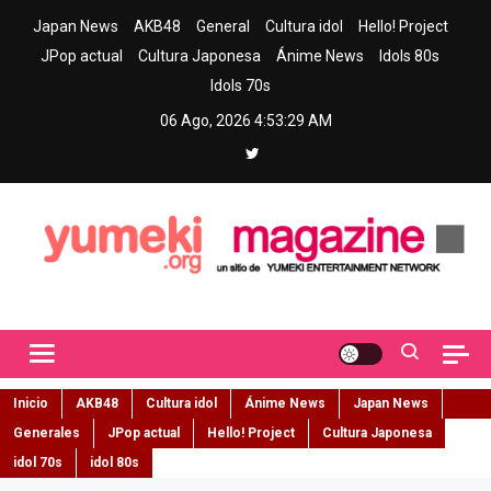
Skip
Japan News
AKB48
General
Cultura idol
Hello! Project
to
JPop actual
Cultura Japonesa
Ánime News
Idols 80s
content
Idols 70s
06 Ago, 2026
4:53:30 AM
Yumeki Magazine
Jpop y musica idol – Tu portal de jpop, movimiento idol y cultura
japonesa en español
Inicio
AKB48
Cultura idol
Ánime News
Japan News
Generales
JPop actual
Hello! Project
Cultura Japonesa
idol 70s
idol 80s