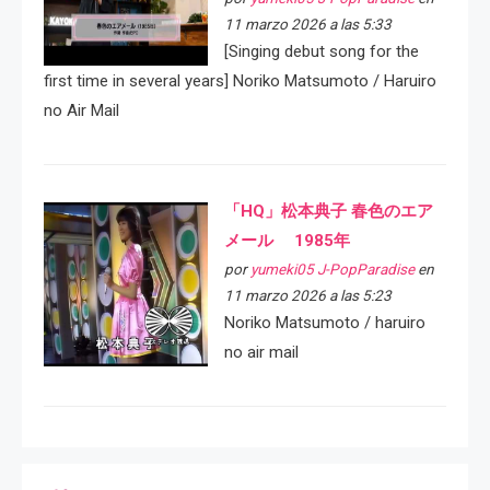
11 marzo 2026 a las 5:33
[Singing debut song for the
first time in several years] Noriko Matsumoto / Haruiro
no Air Mail
「HQ」松本典子 春色のエア
メール 1985年
por
yumeki05 J-PopParadise
en
11 marzo 2026 a las 5:23
Noriko Matsumoto / haruiro
no air mail