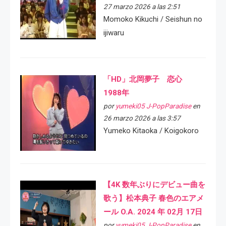
27 marzo 2026 a las 2:51
Momoko Kikuchi / Seishun no
ijiwaru
「HD」北岡夢子 恋心
1988年
por
yumeki05 J-PopParadise
en
26 marzo 2026 a las 3:57
Yumeko Kitaoka / Koigokoro
【4K 数年ぶりにデビュー曲を
歌う】松本典子 春色のエアメ
ール O.A. 2024 年 02月 17日
por
yumeki05 J-PopParadise
en