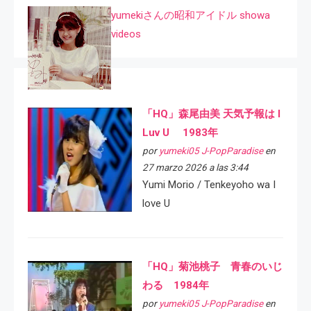
yumekiさんの昭和アイドル showa
videos
「HQ」森尾由美 天気予報は I
Luv U 1983年
por
yumeki05 J-PopParadise
en
27 marzo 2026 a las 3:44
Yumi Morio / Tenkeyoho wa I
love U
「HQ」菊池桃子 青春のいじ
わる 1984年
por
yumeki05 J-PopParadise
en