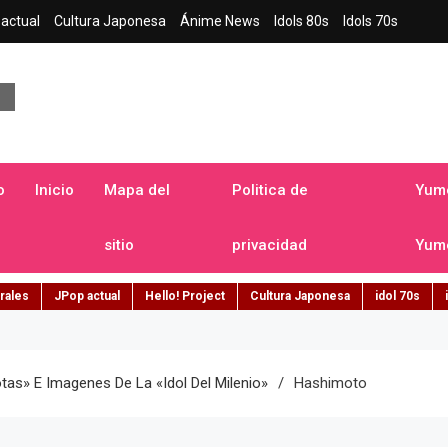
actual
Cultura Japonesa
Ánime News
Idols 80s
Idols 70s
a japonesa en español
o
Inicio
Mapa del
Politica de
Yume
sitio
privacidad
Yume
rales
JPop actual
Hello! Project
Cultura Japonesa
idol 70s
as» E Imagenes De La «idol Del Milenio»
Hashimoto