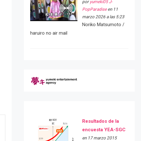
por
yumeki05 J-
PopParadise
en 11
marzo 2026 a las 5:23
Noriko Matsumoto /
haruiro no air mail
Resultados de la
encuesta YEA-SGC
en 17 marzo 2015