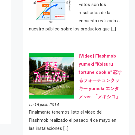
Estos son los
resultados de la
encuesta realizada a
nuestro público sobre los productos que […]
[Video] Flashmob
yumeki "Koisuru
fortune cookie" 恋す
e
るフォーチュンクッ
キー yumeki エンタ
メ ver. 「メキシコ」
en 15 junio 2014
Finalmente tenemos listo el video del
Flashmob realizado el pasado 4 de mayo en
las instalaciones […]