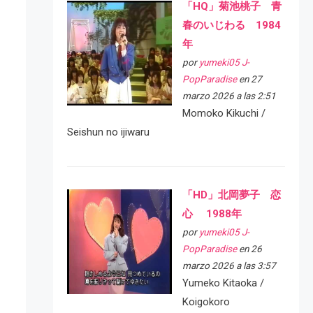
「HQ」菊池桃子 青
春のいじわる 1984
年
por
yumeki05 J-
PopParadise
en 27
marzo 2026 a las 2:51
Momoko Kikuchi /
Seishun no ijiwaru
「HD」北岡夢子 恋
心 1988年
por
yumeki05 J-
PopParadise
en 26
marzo 2026 a las 3:57
Yumeko Kitaoka /
Koigokoro