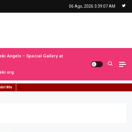
06 Ago, 2026
3:39:09 AM
ki Angels – Special Gallery at
ki.org
idol 80s