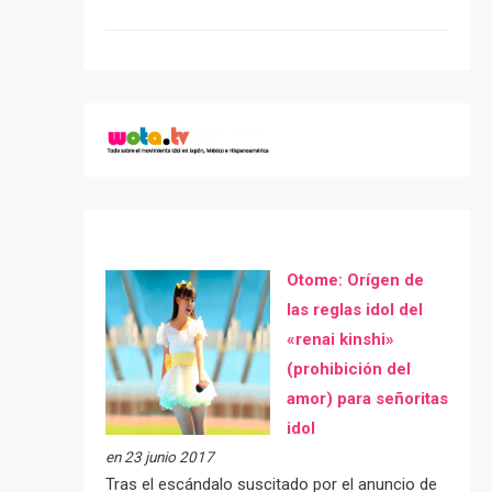
Otome: Orígen de
las reglas idol del
«renai kinshi»
(prohibición del
amor) para señoritas
idol
en 23 junio 2017
Tras el escándalo suscitado por el anuncio de