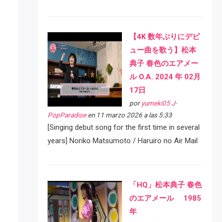
【4K 数年ぶりにデビ
ュー曲を歌う】松本
典子 春色のエアメー
ル O.A. 2024 年 02月
17日
por
yumeki05 J-
PopParadise
en 11 marzo 2026 a las 5:33
[Singing debut song for the first time in several
years] Noriko Matsumoto / Haruiro no Air Mail
「HQ」松本典子 春色
のエアメール 1985
年