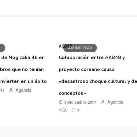
AKB48
D
4 MINS READ
 de Nogizaka 46 en
Colaboración entre AKB48 y
ibros que no tenían
proyecto coreano causa
nvierten en un éxito
«desastroso choque cultural y d
Agencia
017
conceptos»
Agencia
3 Diciembre 2017
YEA
7