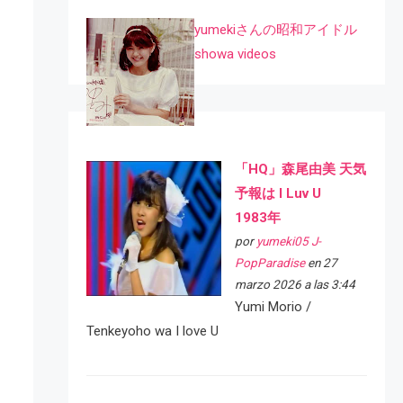
yumekiさんの昭和アイドル
showa videos
「HQ」森尾由美 天気
予報は I Luv U
1983年
por
yumeki05 J-
PopParadise
en 27
marzo 2026 a las 3:44
Yumi Morio /
Tenkeyoho wa I love U