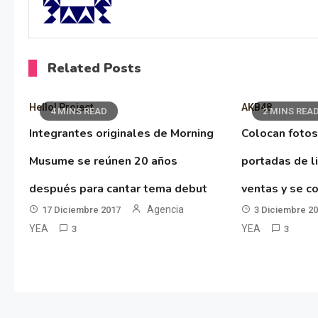
Related Posts
Hello! Project
AKB48
4 MINS READ
2 MINS REA
Integrantes originales de Morning
Colocan fotos
Musume se reúnen 20 años
portadas de l
después para cantar tema debut
ventas y se co
Agencia
17 Diciembre 2017
3 Diciembre 2
YEA
YEA
3
3