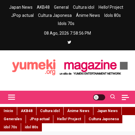
Skip
Japan News
AKB48
General
Cultura idol
Hello! Project
to
JPop actual
Cultura Japonesa
Ánime News
Idols 80s
content
Idols 70s
08 Ago, 2026
7:58:57 PM
Yumeki Magazine
Jpop y musica idol – Tu portal de jpop, movimiento idol y cultura
japonesa en español
Inicio
AKB48
Cultura idol
Ánime News
Japan News
Generales
JPop actual
Hello! Project
Cultura Japonesa
idol 70s
idol 80s