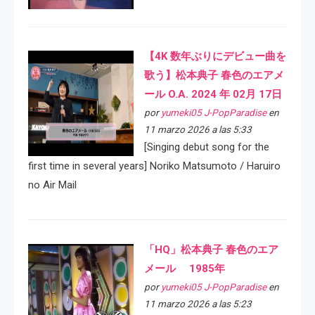
【4K 数年ぶりにデビュー曲を
歌う】松本典子 春色のエアメ
ール O.A. 2024 年 02月 17日
por
yumeki05 J-PopParadise
en
11 marzo 2026 a las 5:33
[Singing debut song for the
first time in several years] Noriko Matsumoto / Haruiro
no Air Mail
「HQ」松本典子 春色のエア
メール 1985年
por
yumeki05 J-PopParadise
en
11 marzo 2026 a las 5:23