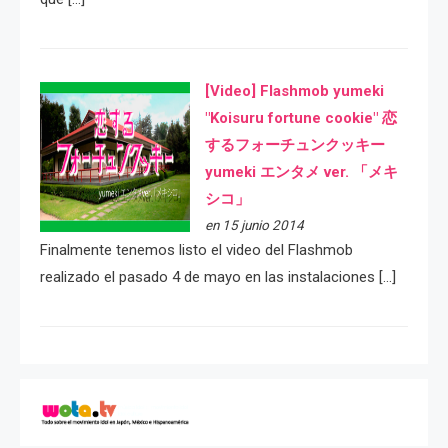
[Video] Flashmob yumeki
"Koisuru fortune cookie" 恋
するフォーチュンクッキー
yumeki エンタメ ver. 「メキ
シコ」
en 15 junio 2014
Finalmente tenemos listo el video del Flashmob
realizado el pasado 4 de mayo en las instalaciones […]