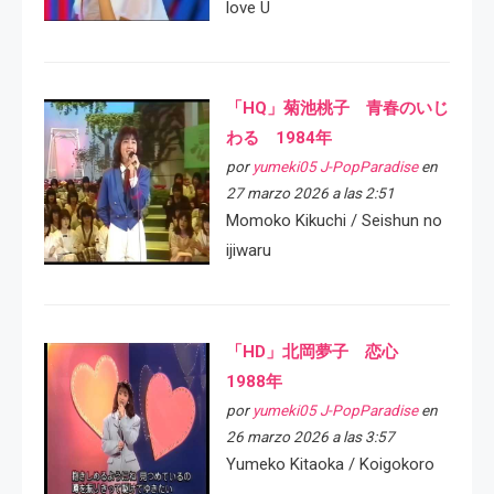
love U
「HQ」菊池桃子 青春のいじ
わる 1984年
por
yumeki05 J-PopParadise
en
27 marzo 2026 a las 2:51
Momoko Kikuchi / Seishun no
ijiwaru
「HD」北岡夢子 恋心
1988年
por
yumeki05 J-PopParadise
en
26 marzo 2026 a las 3:57
Yumeko Kitaoka / Koigokoro