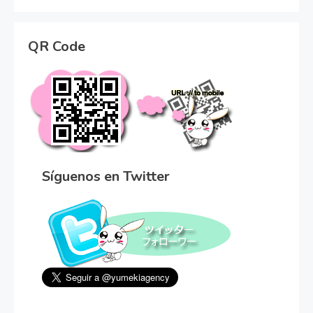
QR Code
Síguenos en Twitter