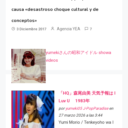
causa «desastroso choque cultural y de
conceptos»
Agencia YEA
3 Diciembre 2017
7
yumekiさんの昭和アイドル showa
videos
「HQ」森尾由美 天気予報は I
Luv U 1983年
por
yumeki05 J-PopParadise
en
27 marzo 2026 a las 3:44
Yumi Morio / Tenkeyoho wa I