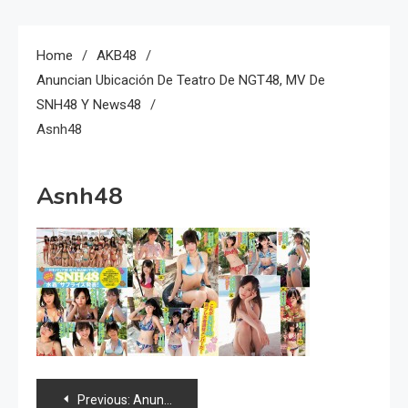
Home
AKB48
Anuncian Ubicación De Teatro De NGT48, MV De
SNH48 Y News48
Asnh48
Asnh48
Navegación
Previous:
Anuncian ubicación de teatro de NGT48, MV de SNH48 y news48