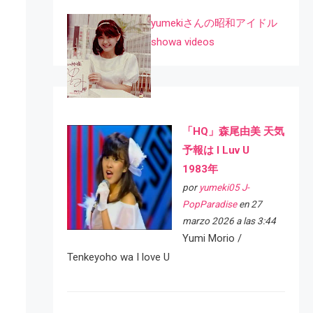
yumekiさんの昭和アイドル
showa videos
「HQ」森尾由美 天気
予報は I Luv U
1983年
por
yumeki05 J-
PopParadise
en 27
marzo 2026 a las 3:44
Yumi Morio /
Tenkeyoho wa I love U