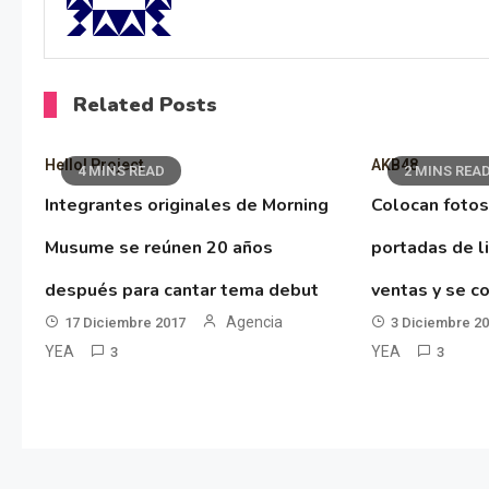
Related Posts
Hello! Project
AKB48
4 MINS READ
2 MINS REA
Integrantes originales de Morning
Colocan fotos
Musume se reúnen 20 años
portadas de l
después para cantar tema debut
ventas y se co
Agencia
17 Diciembre 2017
3 Diciembre 2
YEA
YEA
3
3