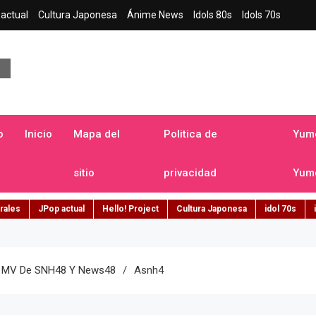
actual
Cultura Japonesa
Ánime News
Idols 80s
Idols 70s
a japonesa en español
o
Inicio
Mapa del
Politica de
Yume
sitio
privacidad
Yume
rales
JPop actual
Hello! Project
Cultura Japonesa
idol 70s
8, MV De SNH48 Y News48
Asnh4