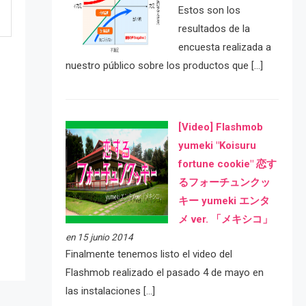
Estos son los
resultados de la
encuesta realizada a
nuestro público sobre los productos que […]
[Video] Flashmob
yumeki "Koisuru
fortune cookie" 恋す
e
るフォーチュンクッ
キー yumeki エンタ
メ ver. 「メキシコ」
en 15 junio 2014
Finalmente tenemos listo el video del
Flashmob realizado el pasado 4 de mayo en
las instalaciones […]