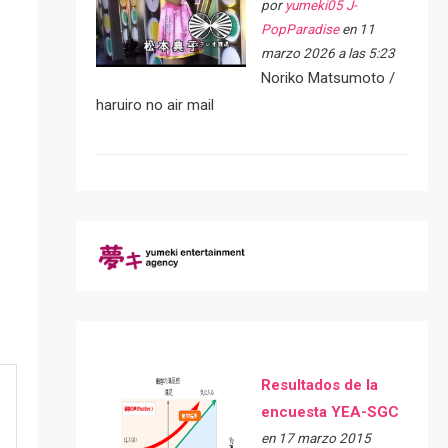
por
yumeki05 J-
PopParadise
en 11
marzo 2026 a las 5:23
Noriko Matsumoto /
haruiro no air mail
Resultados de la
encuesta YEA-SGC
en 17 marzo 2015