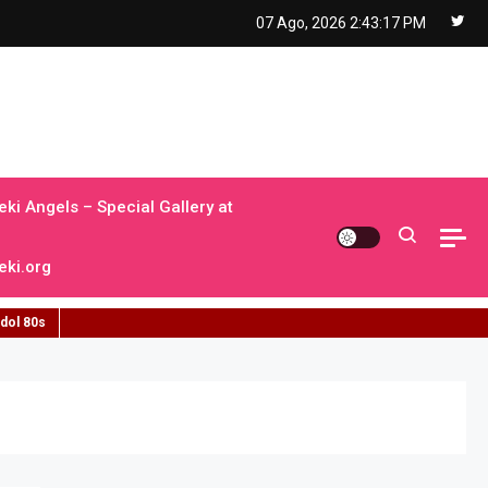
07 Ago, 2026
2:43:18 PM
ki Angels – Special Gallery at
ki.org
idol 80s