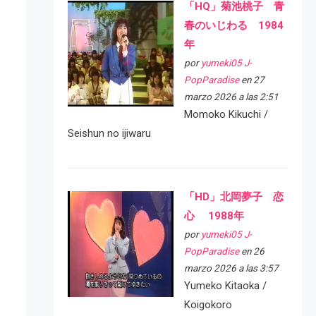
「HQ」菊池桃子 青
春のいじわる 1984
年
por
yumeki05 J-
PopParadise
en 27
marzo 2026 a las 2:51
Momoko Kikuchi /
Seishun no ijiwaru
「HD」北岡夢子 恋
心 1988年
por
yumeki05 J-
PopParadise
en 26
marzo 2026 a las 3:57
Yumeko Kitaoka /
Koigokoro