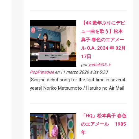
【4K 数年ぶりにデビ
ュー曲を歌う】松本
典子 春色のエアメー
ル O.A. 2024 年 02月
17日
por
yumeki05 J-
PopParadise
en 11 marzo 2026 a las 5:33
[Singing debut song for the first time in several
years] Noriko Matsumoto / Haruiro no Air Mail
「HQ」松本典子 春色
のエアメール 1985
年