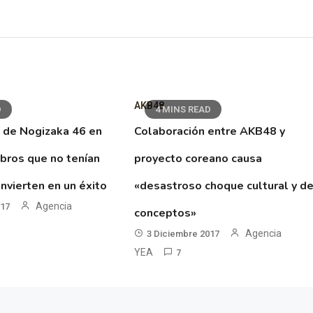
AKB48
D
4 MINS READ
 de Nogizaka 46 en
Colaboración entre AKB48 y
ibros que no tenían
proyecto coreano causa
nvierten en un éxito
«desastroso choque cultural y d
Agencia
017
conceptos»
Agencia
3 Diciembre 2017
YEA
7