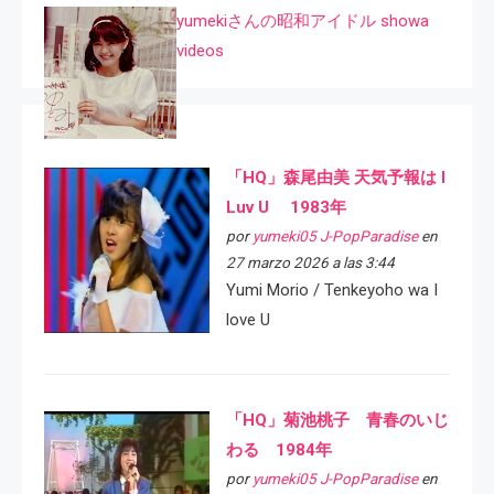
yumekiさんの昭和アイドル showa
videos
「HQ」森尾由美 天気予報は I
Luv U 1983年
por
yumeki05 J-PopParadise
en
27 marzo 2026 a las 3:44
Yumi Morio / Tenkeyoho wa I
love U
「HQ」菊池桃子 青春のいじ
わる 1984年
por
yumeki05 J-PopParadise
en