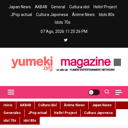
Skip
Japan News
AKB48
General
Cultura idol
Hello! Project
to
JPop actual
Cultura Japonesa
Ánime News
Idols 80s
content
Idols 70s
07 Ago, 2026
11:25:27 PM
Yumeki Magazine
Jpop y musica idol – Tu portal de jpop, movimiento idol y cultura
japonesa en español
Inicio
AKB48
Cultura idol
Ánime News
Japan News
Generales
JPop actual
Hello! Project
Cultura Japonesa
idol 70s
idol 80s