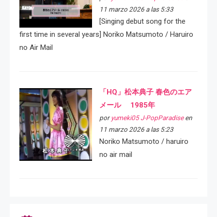
11 marzo 2026 a las 5:33
[Singing debut song for the
first time in several years] Noriko Matsumoto / Haruiro
no Air Mail
「HQ」松本典子 春色のエア
メール 1985年
por
yumeki05 J-PopParadise
en
11 marzo 2026 a las 5:23
Noriko Matsumoto / haruiro
no air mail