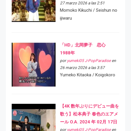
27 marzo 2026 a las 2:51
Momoko Kikuchi / Seishun no
ijiwaru
「HD」北岡夢子 恋心
1988年
por
yumeki05 J-PopParadise
en
26 marzo 2026 a las 3:57
Yumeko Kitaoka / Koigokoro
【4K 数年ぶりにデビュー曲を
歌う】松本典子 春色のエアメ
ール O.A. 2024 年 02月 17日
por
yumeki05 J-PopParadise
en