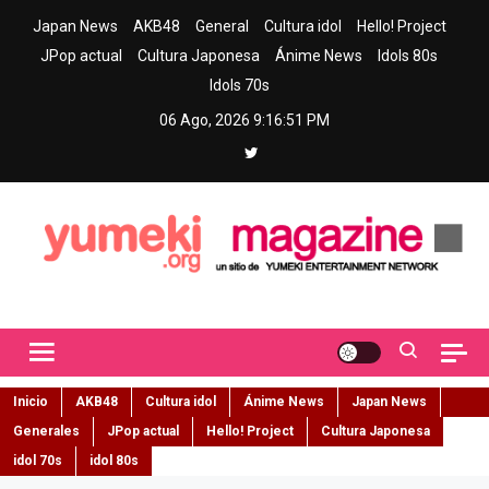
Skip
Japan News
AKB48
General
Cultura idol
Hello! Project
to
JPop actual
Cultura Japonesa
Ánime News
Idols 80s
content
Idols 70s
06 Ago, 2026
9:16:52 PM
Yumeki Magazine
Jpop y musica idol – Tu portal de jpop, movimiento idol y cultura
japonesa en español
Inicio
AKB48
Cultura idol
Ánime News
Japan News
Generales
JPop actual
Hello! Project
Cultura Japonesa
idol 70s
idol 80s