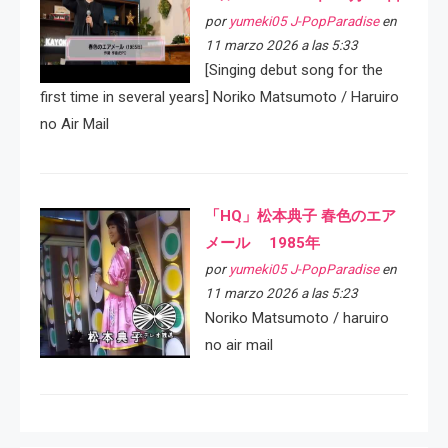
por
yumeki05 J-PopParadise
en
11 marzo 2026 a las 5:33
[Singing debut song for the
first time in several years] Noriko Matsumoto / Haruiro
no Air Mail
「HQ」松本典子 春色のエア
メール 1985年
por
yumeki05 J-PopParadise
en
11 marzo 2026 a las 5:23
Noriko Matsumoto / haruiro
no air mail