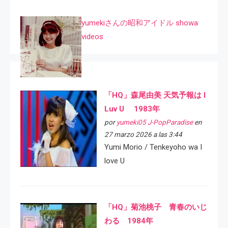
yumekiさんの昭和アイドル showa
videos
「HQ」森尾由美 天気予報は I
Luv U 1983年
por
yumeki05 J-PopParadise
en
27 marzo 2026 a las 3:44
Yumi Morio / Tenkeyoho wa I
love U
「HQ」菊池桃子 青春のいじ
わる 1984年