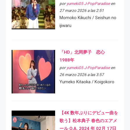
por
yumeki05 J-PopParadise
en
27 marzo 2026 a las 2:51
Momoko Kikuchi / Seishun no
ijiwaru
「HD」北岡夢子 恋心
1988年
por
yumeki05 J-PopParadise
en
26 marzo 2026 a las 3:57
Yumeko Kitaoka / Koigokoro
【4K 数年ぶりにデビュー曲を
歌う】松本典子 春色のエアメ
ール O.A. 2024 年 02月 17日