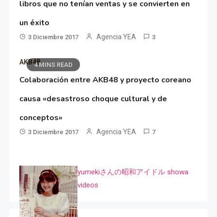
libros que no tenían ventas y se convierten en
un éxito
Agencia YEA
3 Diciembre 2017
3
AKB48
4 MINS READ
Colaboración entre AKB48 y proyecto coreano
causa «desastroso choque cultural y de
conceptos»
Agencia YEA
3 Diciembre 2017
7
yumekiさんの昭和アイドル showa
videos