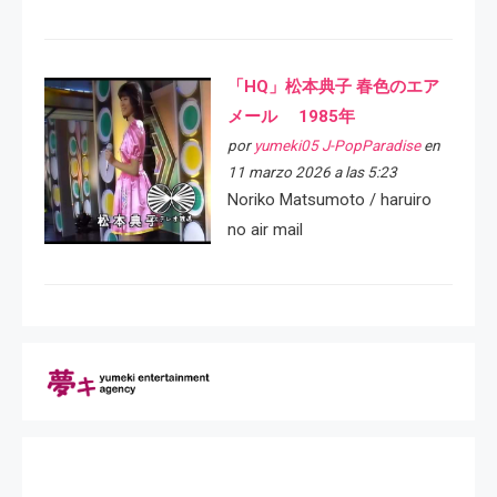
「HQ」松本典子 春色のエア
メール 1985年
por
yumeki05 J-PopParadise
en
11 marzo 2026 a las 5:23
Noriko Matsumoto / haruiro
no air mail