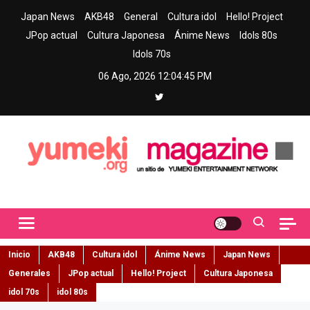
Skip
Japan News
AKB48
General
Cultura idol
Hello! Project
to
JPop actual
Cultura Japonesa
Ánime News
Idols 80s
content
Idols 70s
06 Ago, 2026
12:04:46 PM
Yumeki Magazine
Jpop y musica idol – Tu portal de jpop, movimiento idol y cultura
japonesa en español
Inicio
AKB48
Cultura idol
Ánime News
Japan News
Generales
JPop actual
Hello! Project
Cultura Japonesa
idol 70s
idol 80s