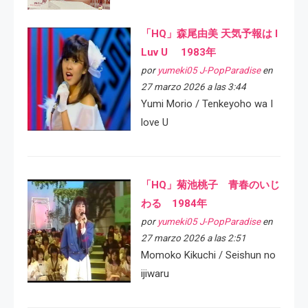
「HQ」森尾由美 天気予報は I
Luv U 1983年
por
yumeki05 J-PopParadise
en
27 marzo 2026 a las 3:44
Yumi Morio / Tenkeyoho wa I
love U
「HQ」菊池桃子 青春のいじ
わる 1984年
por
yumeki05 J-PopParadise
en
27 marzo 2026 a las 2:51
Momoko Kikuchi / Seishun no
ijiwaru