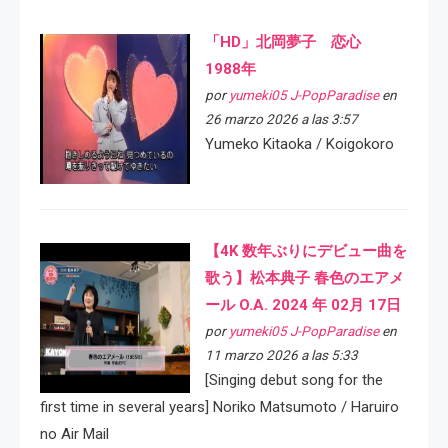
「HD」北岡夢子 恋心
1988年
por
yumeki05 J-PopParadise
en
26 marzo 2026 a las 3:57
Yumeko Kitaoka / Koigokoro
【4K 数年ぶりにデビュー曲を
歌う】松本典子 春色のエアメ
ール O.A. 2024 年 02月 17日
por
yumeki05 J-PopParadise
en
11 marzo 2026 a las 5:33
[Singing debut song for the
first time in several years] Noriko Matsumoto / Haruiro
no Air Mail