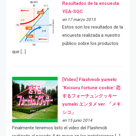
Resultados de la encuesta
YEA-SGC
en 17 marzo 2015
Estos son los resultados de la
encuesta realizada a nuestro
público sobre los productos
que […]
[Video] Flashmob yumeki
"Koisuru fortune cookie" 恋
するフォーチュンクッキー
yumeki エンタメ ver. 「メキ
シコ」
en 15 junio 2014
Finalmente tenemos listo el video del Flashmob
realizado el pasado 4 de mayo en las instalaciones […]