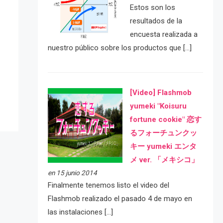
Estos son los
resultados de la
encuesta realizada a
nuestro público sobre los productos que […]
e
[Video] Flashmob
yumeki "Koisuru
fortune cookie" 恋す
るフォーチュンクッ
キー yumeki エンタ
メ ver. 「メキシコ」
en 15 junio 2014
Finalmente tenemos listo el video del
Flashmob realizado el pasado 4 de mayo en
las instalaciones […]