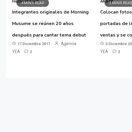
Hello! Project
AKB48
4 MINS READ
2 MINS REA
Integrantes originales de Morning
Colocan fotos
Musume se reúnen 20 años
portadas de l
después para cantar tema debut
ventas y se co
Agencia
17 Diciembre 2017
3 Diciembre 2
YEA
YEA
3
3