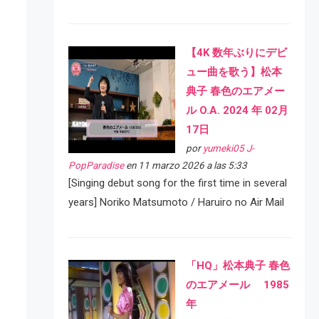
【4K 数年ぶりにデビ
ュー曲を歌う】松本
典子 春色のエアメー
ル O.A. 2024 年 02月
17日
por
yumeki05 J-
PopParadise
en 11 marzo 2026 a las 5:33
[Singing debut song for the first time in several
years] Noriko Matsumoto / Haruiro no Air Mail
「HQ」松本典子 春色
のエアメール 1985
年