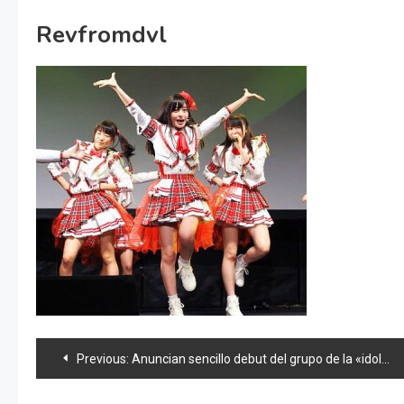
Revfromdvl
Navegación
Previous:
Anuncian sencillo debut del grupo de la «idol del milenio»
de