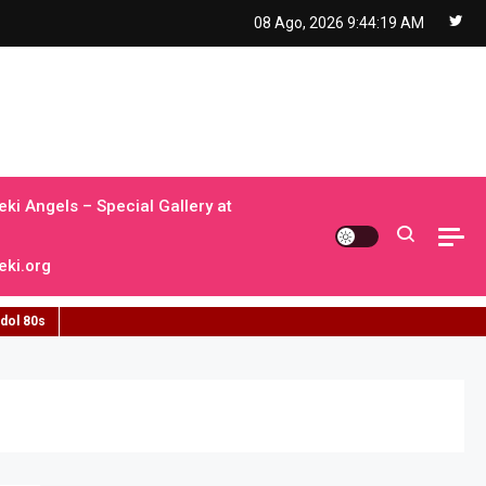
08 Ago, 2026
9:44:20 AM
ki Angels – Special Gallery at
ki.org
idol 80s