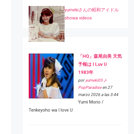
yumekiさんの昭和アイドル
showa videos
「HQ」森尾由美 天気
予報は I Luv U
1983年
por
yumeki05 J-
PopParadise
en 27
marzo 2026 a las 3:44
Yumi Morio /
Tenkeyoho wa I love U