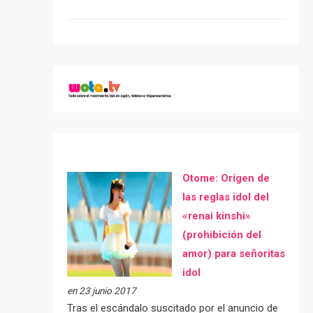
Otome: Orígen de
las reglas idol del
«renai kinshi»
(prohibición del
amor) para señoritas
idol
en 23 junio 2017
Tras el escándalo suscitado por el anuncio de