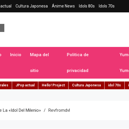
actual
Cultura Japonesa
Ánime News
Idols 80s
Idols 70s
a japonesa en español
o
Inicio
Mapa del
Politica de
Yume
sitio
privacidad
Yume
rales
JPop actual
Hello! Project
Cultura Japonesa
idol 70s
 La «idol Del Milenio»
Revfromdvl