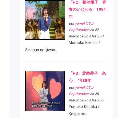
「HQ」菊池桃子 青
春のいじわる 1984
年
por
yumeki05 J-
PopParadise
en 27
marzo 2026 a las 2:51
Momoko Kikuchi /
Seishun no ijiwaru
「HD」北岡夢子 恋
心 1988年
por
yumeki05 J-
PopParadise
en 26
marzo 2026 a las 3:57
Yumeko Kitaoka /
Koigokoro