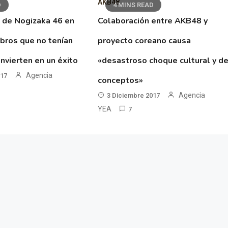
AKB48
D
4 MINS READ
 de Nogizaka 46 en
Colaboración entre AKB48 y
ibros que no tenían
proyecto coreano causa
nvierten en un éxito
«desastroso choque cultural y d
Agencia
017
conceptos»
Agencia
3 Diciembre 2017
YEA
7