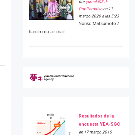
por
yumeki05 J-
PopParadise
en 11
marzo 2026 a las 5:23
Noriko Matsumoto /
haruiro no air mail
Resultados de la
encuesta YEA-SGC
en 17 marzo 2015