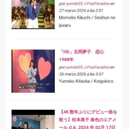
por
yumeki05 J-PopParadise
en
27 marzo 2026 a las 2:51
Momoko Kikuchi / Seishun no
ijiwaru
「HD」北岡夢子 恋心
1988年
por
yumeki05 J-PopParadise
en
26 marzo 2026 a las 3:57
Yumeko Kitaoka / Koigokoro
【4K 数年ぶりにデビュー曲を
歌う】松本典子 春色のエアメ
ール O.A. 2024 年 02月 17日