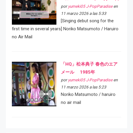
por
yumeki05 J-PopParadise
en
11 marzo 2026 a las 5:33
[Singing debut song for the
first time in several years] Noriko Matsumoto / Haruiro
no Air Mail
「HQ」松本典子 春色のエア
メール 1985年
por
yumeki05 J-PopParadise
en
11 marzo 2026 a las 5:23
Noriko Matsumoto / haruiro
no air mail