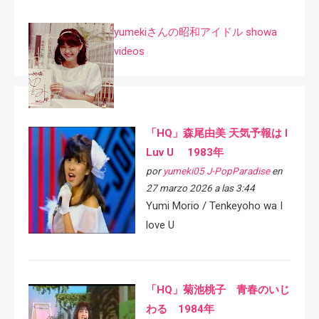
yumekiさんの昭和アイドル showa
videos
「HQ」森尾由美 天気予報は I
Luv U 1983年
por
yumeki05 J-PopParadise
en
27 marzo 2026 a las 3:44
Yumi Morio / Tenkeyoho wa I
love U
「HQ」菊池桃子 青春のいじ
わる 1984年