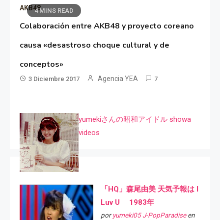
AKB48
4 MINS READ
Colaboración entre AKB48 y proyecto coreano
causa «desastroso choque cultural y de
conceptos»
Agencia YEA
3 Diciembre 2017
7
yumekiさんの昭和アイドル showa
videos
「HQ」森尾由美 天気予報は I
Luv U 1983年
por
yumeki05 J-PopParadise
en