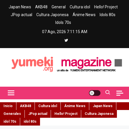
Skip
Japan News
AKB48
General
Cultura idol
Hello! Project
to
JPop actual
Cultura Japonesa
Ánime News
Idols 80s
content
Idols 70s
07 Ago, 2026
7:11:16 AM
Yumeki Magazine
Jpop y musica idol – Tu portal de jpop, movimiento idol y cultura
japonesa en español
Inicio
AKB48
Cultura idol
Ánime News
Japan News
Generales
JPop actual
Hello! Project
Cultura Japonesa
idol 70s
idol 80s