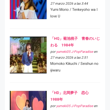
27 marzo 2026 a las 3:44
Yumi Morio / Tenkeyoho wa I
love U
「HQ」菊池桃子 青春のいじ
わる 1984年
por
yumeki05 J-PopParadise
en
27 marzo 2026 a las 2:51
Momoko Kikuchi / Seishun no
ijiwaru
「HD」北岡夢子 恋心
1988年
por
yumeki05 J-PopParadise
en