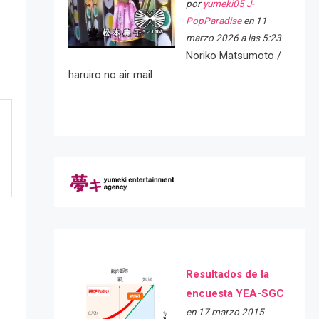
por
yumeki05 J-
PopParadise
en 11
marzo 2026 a las 5:23
Noriko Matsumoto /
haruiro no air mail
Resultados de la
encuesta YEA-SGC
en 17 marzo 2015