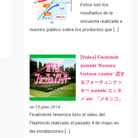
Estos son los
e
resultados de la
encuesta realizada a
nuestro público sobre los productos que […]
[Video] Flashmob
yumeki "Koisuru
fortune cookie" 恋す
るフォーチュンクッ
キー yumeki エンタ
メ ver. 「メキシコ」
en 15 junio 2014
Finalmente tenemos listo el video del
Flashmob realizado el pasado 4 de mayo en
las instalaciones […]