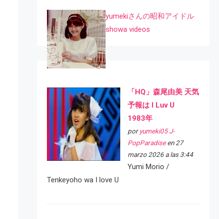
yumekiさんの昭和アイドル
showa videos
「HQ」森尾由美 天気
予報は I Luv U
1983年
por
yumeki05 J-
PopParadise
en 27
marzo 2026 a las 3:44
Yumi Morio /
Tenkeyoho wa I love U