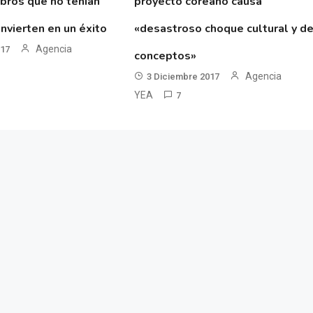
ibros que no tenían
proyecto coreano causa
nvierten en un éxito
«desastroso choque cultural y d
Agencia
017
conceptos»
Agencia
3 Diciembre 2017
YEA
7