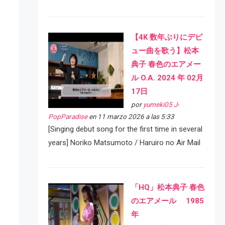
【4K 数年ぶりにデビ
ュー曲を歌う】松本
典子 春色のエアメー
ル O.A. 2024 年 02月
17日
por
yumeki05 J-
PopParadise
en 11 marzo 2026 a las 5:33
[Singing debut song for the first time in several
years] Noriko Matsumoto / Haruiro no Air Mail
「HQ」松本典子 春色
のエアメール 1985
年