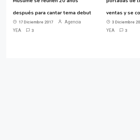
Musume se reúnen 20 años
portadas de l
después para cantar tema debut
ventas y se co
Agencia
17 Diciembre 2017
3 Diciembre 2
YEA
YEA
3
3