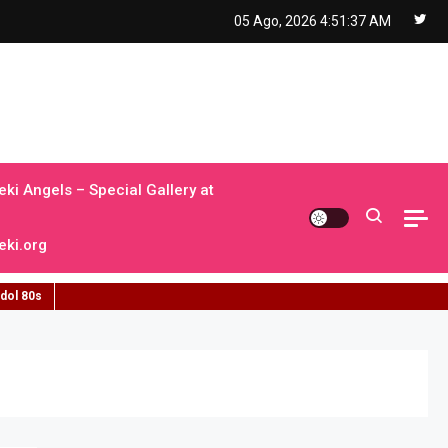
05 Ago, 2026
4:51:38 AM
ki Angels – Special Gallery at
ki.org
idol 80s