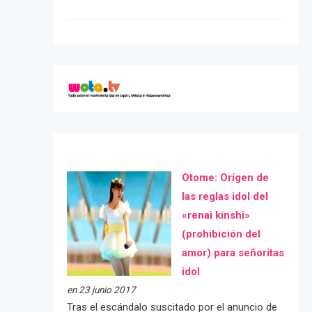
Otome: Orígen de
las reglas idol del
«renai kinshi»
(prohibición del
amor) para señoritas
idol
en 23 junio 2017
Tras el escándalo suscitado por el anuncio de