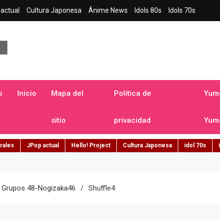
actual
Cultura Japonesa
Ánime News
Idols 80s
Idols 70s
a japonesa en español
o
Inicio
Mapa del
Politica de
Yume
sitio
privacidad
Yume
rales
JPop actual
Hello! Project
Cultura Japonesa
idol 70s
e Grupos 48-Nogizaka46
Shuffle4