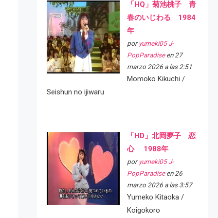
「HQ」菊池桃子 青
春のいじわる 1984
年
por
yumeki05 J-
PopParadise
en 27
marzo 2026 a las 2:51
Momoko Kikuchi /
Seishun no ijiwaru
「HD」北岡夢子 恋
心 1988年
por
yumeki05 J-
PopParadise
en 26
marzo 2026 a las 3:57
Yumeko Kitaoka /
Koigokoro