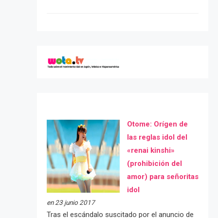
Otome: Orígen de
las reglas idol del
«renai kinshi»
(prohibición del
amor) para señoritas
idol
en 23 junio 2017
Tras el escándalo suscitado por el anuncio de