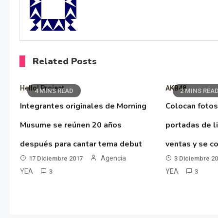
Related Posts
Hello! Project
AKB48
4 MINS READ
2 MINS REA
Integrantes originales de Morning
Colocan fotos
Musume se reúnen 20 años
portadas de l
después para cantar tema debut
ventas y se co
Agencia
17 Diciembre 2017
3 Diciembre 2
YEA
YEA
3
3