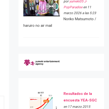
por
yumeki05 J-
PopParadise
en 11
marzo 2026 a las 5:23
Noriko Matsumoto /
haruiro no air mail
Resultados de la
encuesta YEA-SGC
en 17 marzo 2015