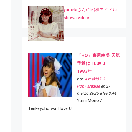
yumekiさんの昭和アイドル
showa videos
「HQ」森尾由美 天気
予報は I Luv U
1983年
por
yumeki05 J-
PopParadise
en 27
marzo 2026 a las 3:44
Yumi Morio /
Tenkeyoho wa I love U