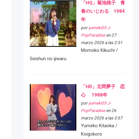
「HQ」菊池桃子 青
春のいじわる 1984
年
por
yumeki05 J-
PopParadise
en 27
marzo 2026 a las 2:51
Momoko Kikuchi /
Seishun no ijiwaru
「HD」北岡夢子 恋
心 1988年
por
yumeki05 J-
PopParadise
en 26
marzo 2026 a las 3:57
Yumeko Kitaoka /
Koigokoro