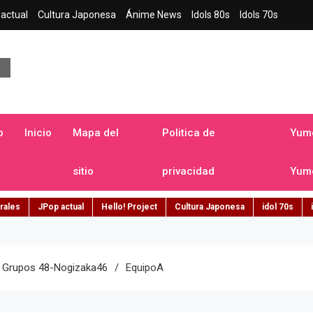
actual
Cultura Japonesa
Ánime News
Idols 80s
Idols 70s
a japonesa en español
o
Inicio
Mapa del
Politica de
Yume
sitio
privacidad
Yume
rales
JPop actual
Hello! Project
Cultura Japonesa
idol 70s
e Grupos 48-Nogizaka46
EquipoA