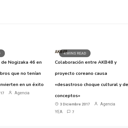
AKB48
D
4 MINS READ
 de Nogizaka 46 en
Colaboración entre AKB48 y
ibros que no tenían
proyecto coreano causa
nvierten en un éxito
«desastroso choque cultural y d
Agencia
017
conceptos»
Agencia
3 Diciembre 2017
YEA
7