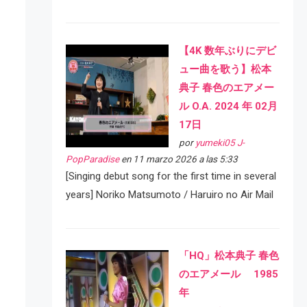
【4K 数年ぶりにデビ
ュー曲を歌う】松本
典子 春色のエアメー
ル O.A. 2024 年 02月
17日
por
yumeki05 J-
PopParadise
en 11 marzo 2026 a las 5:33
[Singing debut song for the first time in several
years] Noriko Matsumoto / Haruiro no Air Mail
「HQ」松本典子 春色
のエアメール 1985
年