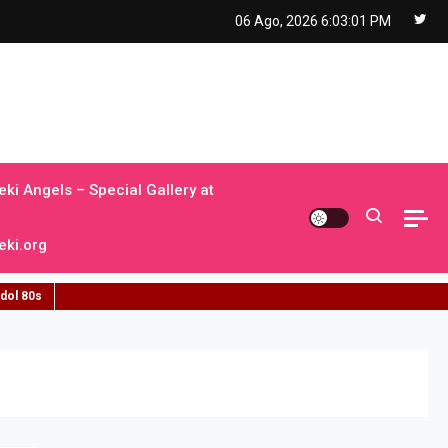
06 Ago, 2026
6:03:02 PM
ki Angels – Special Gallery at
ki.org
idol 80s