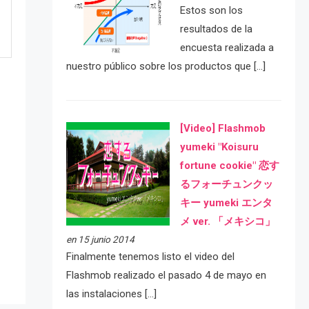
Estos son los
resultados de la
encuesta realizada a
nuestro público sobre los productos que […]
[Video] Flashmob
yumeki "Koisuru
fortune cookie" 恋す
るフォーチュンクッ
キー yumeki エンタ
e
メ ver. 「メキシコ」
en 15 junio 2014
Finalmente tenemos listo el video del
Flashmob realizado el pasado 4 de mayo en
las instalaciones […]