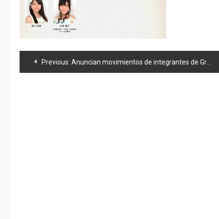
Navegación
Previous:
Anuncian movimientos de integrantes de Grupos 48-Nogizaka46
de
entradas