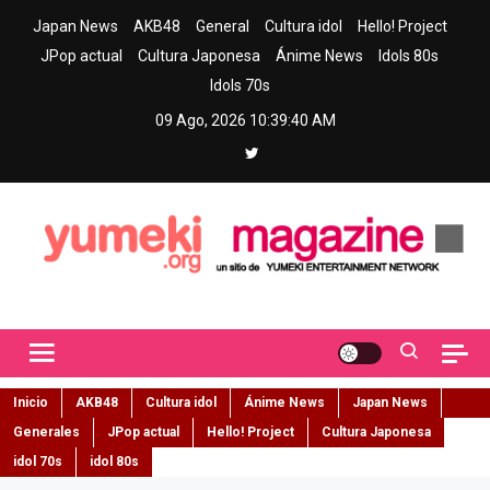
Skip
Japan News
AKB48
General
Cultura idol
Hello! Project
to
JPop actual
Cultura Japonesa
Ánime News
Idols 80s
content
Idols 70s
09 Ago, 2026
10:39:41 AM
Yumeki Magazine
Jpop y musica idol – Tu portal de jpop, movimiento idol y cultura
japonesa en español
Inicio
AKB48
Cultura idol
Ánime News
Japan News
Generales
JPop actual
Hello! Project
Cultura Japonesa
idol 70s
idol 80s