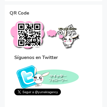
QR Code
Síguenos en Twitter