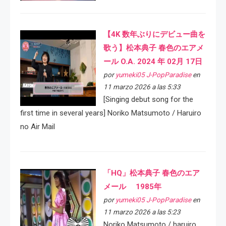
【4K 数年ぶりにデビュー曲を
歌う】松本典子 春色のエアメ
ール O.A. 2024 年 02月 17日
por
yumeki05 J-PopParadise
en
11 marzo 2026 a las 5:33
[Singing debut song for the
first time in several years] Noriko Matsumoto / Haruiro
no Air Mail
「HQ」松本典子 春色のエア
メール 1985年
por
yumeki05 J-PopParadise
en
11 marzo 2026 a las 5:23
Noriko Matsumoto / haruiro