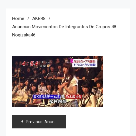
Home
AKB48
Anuncian Movimientos De Integrantes De Grupos 48-
Nogizaka46
Navegación
Previous:
Anuncian movimientos de integrantes de Grupos 48-Nogizaka46
de