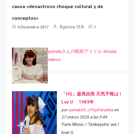
causa «desastroso choque cultural y de
conceptos»
Agencia YEA
3 Diciembre 2017
7
yumekiさんの昭和アイドル showa
videos
「HQ」森尾由美 天気予報は I
Luv U 1983年
por
yumeki05 J-PopParadise
en
27 marzo 2026 a las 3:44
Yumi Morio / Tenkeyoho wa I
love U