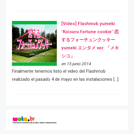
[Video] Flashmob yumeki
"Koisuru fortune cookie" 恋
するフォーチュンクッキー
yumeki エンタメ ver. 「メキ
シコ」
en 15 junio 2014
Finalmente tenemos listo el video del Flashmob
realizado el pasado 4 de mayo en las instalaciones […]