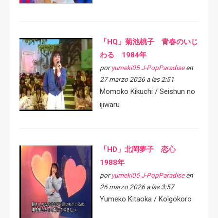
「HQ」菊池桃子 青春のいじ
わる 1984年
por
yumeki05 J-PopParadise
en
27 marzo 2026 a las 2:51
Momoko Kikuchi / Seishun no
ijiwaru
「HD」北岡夢子 恋心
1988年
por
yumeki05 J-PopParadise
en
26 marzo 2026 a las 3:57
Yumeko Kitaoka / Koigokoro