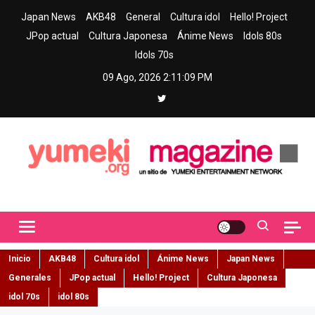
Skip
Japan News
AKB48
General
Cultura idol
Hello! Project
to
JPop actual
Cultura Japonesa
Ánime News
Idols 80s
content
Idols 70s
09 Ago, 2026
2:11:10 PM
Yumeki Magazine
Jpop y musica idol – Tu portal de jpop, movimiento idol y cultura
japonesa en español
Inicio
AKB48
Cultura idol
Ánime News
Japan News
Generales
JPop actual
Hello! Project
Cultura Japonesa
idol 70s
idol 80s