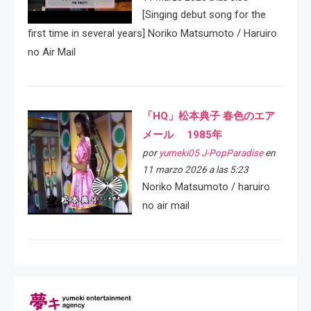
[Singing debut song for the
first time in several years] Noriko Matsumoto / Haruiro
no Air Mail
「HQ」松本典子 春色のエア
メール 1985年
por
yumeki05 J-PopParadise
en
11 marzo 2026 a las 5:23
Noriko Matsumoto / haruiro
no air mail