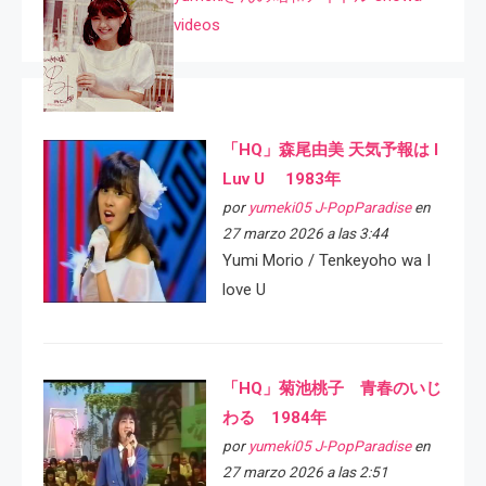
videos
「HQ」森尾由美 天気予報は I
Luv U 1983年
por
yumeki05 J-PopParadise
en
27 marzo 2026 a las 3:44
Yumi Morio / Tenkeyoho wa I
love U
「HQ」菊池桃子 青春のいじ
わる 1984年
por
yumeki05 J-PopParadise
en
27 marzo 2026 a las 2:51