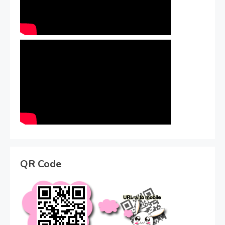
QR Code