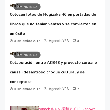
AKB48
2 MINS READ
Colocan fotos de Nogizaka 46 en portadas de
libros que no tenían ventas y se convierten en
un éxito
Agencia YEA
3 Diciembre 2017
3
AKB48
4 MINS READ
Colaboración entre AKB48 y proyecto coreano
causa «desastroso choque cultural y de
conceptos»
Agencia YEA
3 Diciembre 2017
7
yumekiさんの昭和アイドル showa