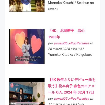
Momoko Kikuchi / Seishun no
ijiwaru
「HD」北岡夢子 恋心
1988年
por
yumeki05 J-PopParadise
en
26 marzo 2026 a las 3:57
Yumeko Kitaoka / Koigokoro
【4K 数年ぶりにデビュー曲を
歌う】松本典子 春色のエアメ
ール O.A. 2024 年 02月 17日
por
yumeki05 J-PopParadise
en
11 marzo 2026 a las 5:33