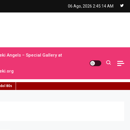
06 Ago, 2026
2:45:15 AM
ki Angels – Special Gallery at
ki.org
idol 80s