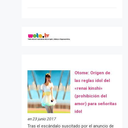
Otome: Orígen de
las reglas idol del
«renai kinshi»
(prohibición del
amor) para señoritas
idol
en 23 junio 2017
Tras el escándalo suscitado por el anuncio de