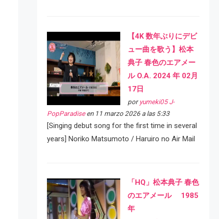
【4K 数年ぶりにデビ
ュー曲を歌う】松本
典子 春色のエアメー
ル O.A. 2024 年 02月
17日
por
yumeki05 J-
PopParadise
en 11 marzo 2026 a las 5:33
[Singing debut song for the first time in several
years] Noriko Matsumoto / Haruiro no Air Mail
「HQ」松本典子 春色
のエアメール 1985
年