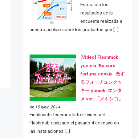
Estos son los
resultados de la
encuesta realizada a
nuestro público sobre los productos que […]
e
[Video] Flashmob
yumeki "Koisuru
fortune cookie" 恋す
るフォーチュンクッ
キー yumeki エンタ
メ ver. 「メキシコ」
en 15 junio 2014
Finalmente tenemos listo el video del
Flashmob realizado el pasado 4 de mayo en
las instalaciones […]