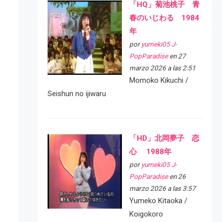
「HQ」菊池桃子 青
春のいじわる 1984
年
por
yumeki05 J-
PopParadise
en 27
marzo 2026 a las 2:51
Momoko Kikuchi /
Seishun no ijiwaru
「HD」北岡夢子 恋
心 1988年
por
yumeki05 J-
PopParadise
en 26
marzo 2026 a las 3:57
Yumeko Kitaoka /
Koigokoro