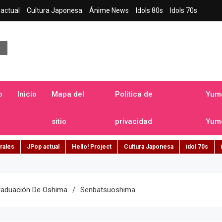
actual
Cultura Japonesa
Ánime News
Idols 80s
Idols 70s
a japonesa en español
o
Inicio
Mapa del
Politica de
Yume
sitio
privacidad
Yume
rales
JPop actual
Hello! Project
Cultura Japonesa
idol 70s
raduación De Oshima
Senbatsuoshima