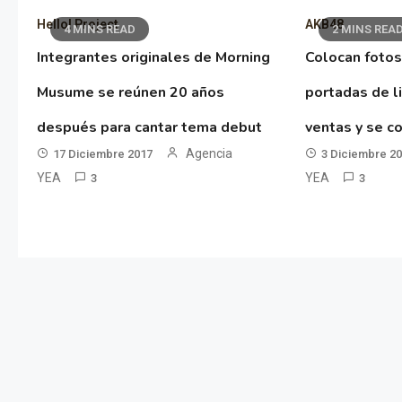
Hello! Project
AKB48
4 MINS READ
2 MINS REA
Integrantes originales de Morning
Colocan fotos
Musume se reúnen 20 años
portadas de l
después para cantar tema debut
ventas y se co
Agencia
17 Diciembre 2017
3 Diciembre 2
YEA
YEA
3
3