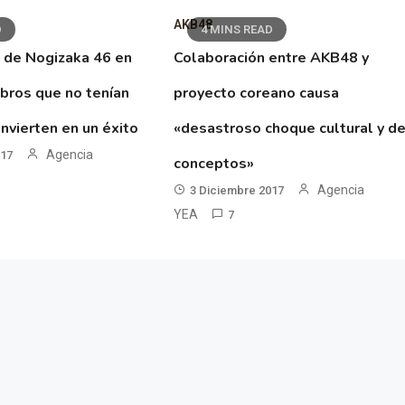
AKB48
D
4 MINS READ
 de Nogizaka 46 en
Colaboración entre AKB48 y
ibros que no tenían
proyecto coreano causa
nvierten en un éxito
«desastroso choque cultural y d
Agencia
017
conceptos»
Agencia
3 Diciembre 2017
YEA
7