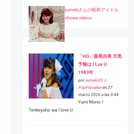
yumekiさんの昭和アイドル
showa videos
「HQ」森尾由美 天気
予報は I Luv U
1983年
por
yumeki05 J-
PopParadise
en 27
marzo 2026 a las 3:44
Yumi Morio /
Tenkeyoho wa I love U