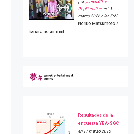
por
yumeki05 J-
PopParadise
en 11
marzo 2026 a las 5:23
Noriko Matsumoto /
haruiro no air mail
Resultados de la
encuesta YEA-SGC
en 17 marzo 2015