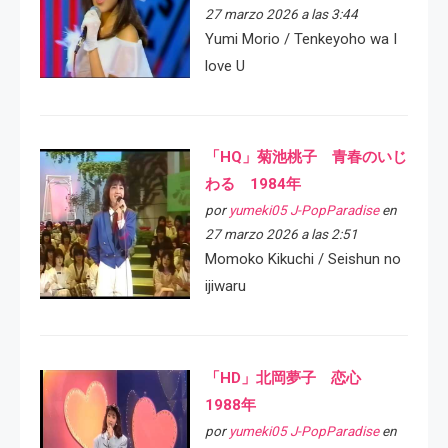
27 marzo 2026 a las 3:44
Yumi Morio / Tenkeyoho wa I
love U
「HQ」菊池桃子 青春のいじ
わる 1984年
por
yumeki05 J-PopParadise
en
27 marzo 2026 a las 2:51
Momoko Kikuchi / Seishun no
ijiwaru
「HD」北岡夢子 恋心
1988年
por
yumeki05 J-PopParadise
en