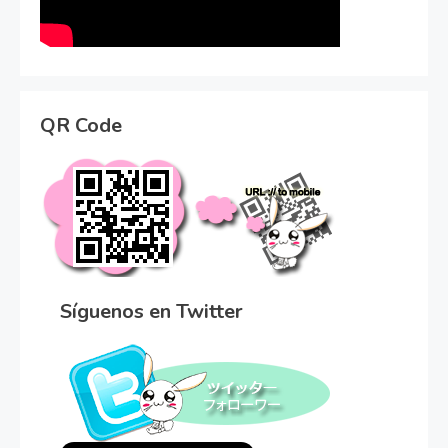
QR Code
Síguenos en Twitter