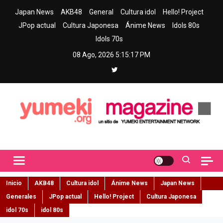
Skip
Japan News
AKB48
General
Cultura idol
Hello! Project
to
JPop actual
Cultura Japonesa
Ánime News
Idols 80s
content
Idols 70s
08 Ago, 2026
5:15:18 PM
Yumeki Magazine
Jpop y musica idol – Tu portal de jpop, movimiento idol y cultura
japonesa en español
Inicio
AKB48
Cultura idol
Ánime News
Japan News
Generales
JPop actual
Hello! Project
Cultura Japonesa
idol 70s
idol 80s