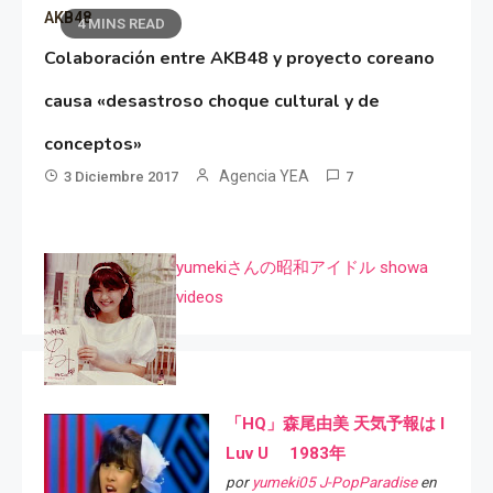
AKB48
4 MINS READ
Colaboración entre AKB48 y proyecto coreano
causa «desastroso choque cultural y de
conceptos»
Agencia YEA
3 Diciembre 2017
7
yumekiさんの昭和アイドル showa
videos
「HQ」森尾由美 天気予報は I
Luv U 1983年
por
yumeki05 J-PopParadise
en