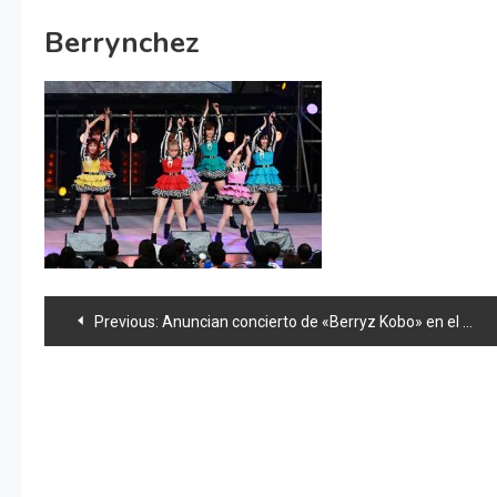
Berrynchez
Navegación
Previous:
Anuncian concierto de «Berryz Kobo» en el Nippon Budokan
de
entradas