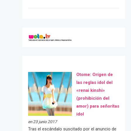
Otome: Orígen de
las reglas idol del
«renai kinshi»
(prohibición del
amor) para señoritas
idol
en 23 junio 2017
Tras el escándalo suscitado por el anuncio de