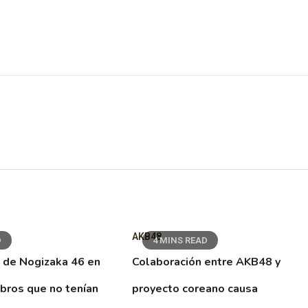
AKB48
D
4 MINS READ
 de Nogizaka 46 en
Colaboración entre AKB48 y
ibros que no tenían
proyecto coreano causa