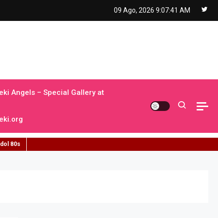
09 Ago, 2026
9:07:42 AM
ki Angels – Special Gallery at
ki.org
idol 80s