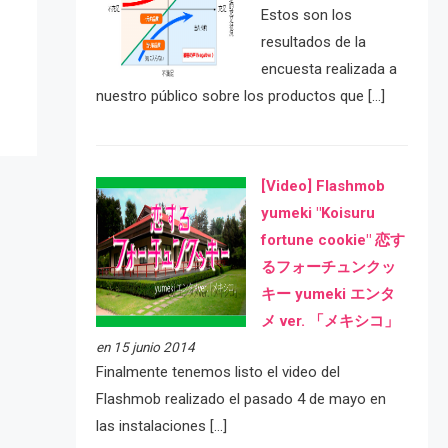
e
Estos son los
resultados de la
encuesta realizada a
nuestro público sobre los productos que […]
[Video] Flashmob
yumeki "Koisuru
fortune cookie" 恋す
るフォーチュンクッ
キー yumeki エンタ
メ ver. 「メキシコ」
en 15 junio 2014
Finalmente tenemos listo el video del
Flashmob realizado el pasado 4 de mayo en
las instalaciones […]