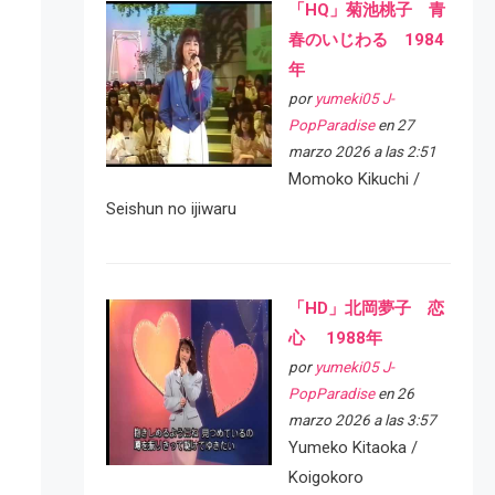
「HQ」菊池桃子 青
春のいじわる 1984
年
por
yumeki05 J-
PopParadise
en 27
marzo 2026 a las 2:51
Momoko Kikuchi /
Seishun no ijiwaru
「HD」北岡夢子 恋
心 1988年
por
yumeki05 J-
PopParadise
en 26
marzo 2026 a las 3:57
Yumeko Kitaoka /
Koigokoro