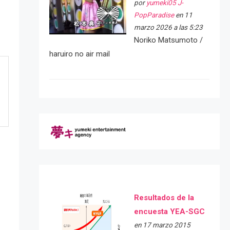
por
yumeki05 J-
PopParadise
en 11
marzo 2026 a las 5:23
Noriko Matsumoto /
haruiro no air mail
Resultados de la
encuesta YEA-SGC
en 17 marzo 2015