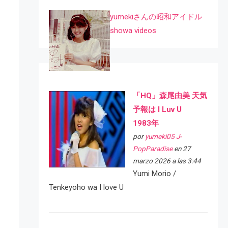
yumekiさんの昭和アイドル
showa videos
「HQ」森尾由美 天気
予報は I Luv U
1983年
por
yumeki05 J-
PopParadise
en 27
marzo 2026 a las 3:44
Yumi Morio /
Tenkeyoho wa I love U