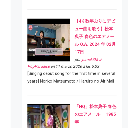
【4K 数年ぶりにデビ
ュー曲を歌う】松本
典子 春色のエアメー
ル O.A. 2024 年 02月
17日
por
yumeki05 J-
PopParadise
en 11 marzo 2026 a las 5:33
[Singing debut song for the first time in several
years] Noriko Matsumoto / Haruiro no Air Mail
「HQ」松本典子 春色
のエアメール 1985
年