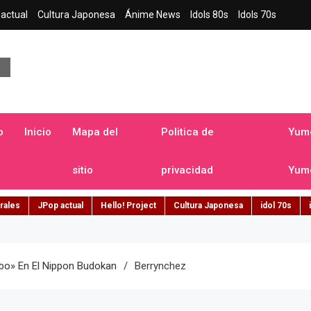
actual
Cultura Japonesa
Ánime News
Idols 80s
Idols 70s
a japonesa en español
o
Inicio
Mapa del
Politica de
Yume
sitio
privacidad
Yume
rales
JPop actual
Hello! Project
Cultura Japonesa
idol 70s
bo» En El Nippon Budokan
Berrynchez