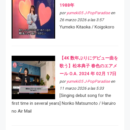
1988年
por
yumeki05 J-PopParadise
en
26 marzo 2026 a las 3:57
Yumeko Kitaoka / Koigokoro
【4K 数年ぶりにデビュー曲を
歌う】松本典子 春色のエアメ
ール O.A. 2024 年 02月 17日
por
yumeki05 J-PopParadise
en
11 marzo 2026 a las 5:33
[Singing debut song for the
first time in several years] Noriko Matsumoto / Haruiro
no Air Mail