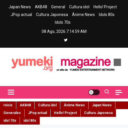
Skip
Japan News
AKB48
General
Cultura idol
Hello! Project
to
JPop actual
Cultura Japonesa
Ánime News
Idols 80s
content
Idols 70s
08 Ago, 2026
7:15:00 AM
Yumeki Magazine
Jpop y musica idol – Tu portal de jpop, movimiento idol y cultura
japonesa en español
Inicio
AKB48
Cultura idol
Ánime News
Japan News
Generales
JPop actual
Hello! Project
Cultura Japonesa
idol 70s
idol 80s