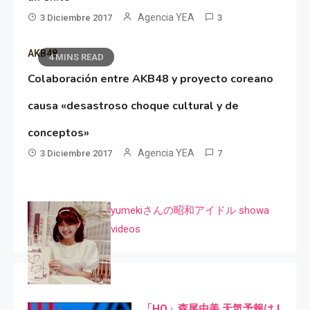
Agencia YEA
3 Diciembre 2017
3
AKB48
4 MINS READ
Colaboración entre AKB48 y proyecto coreano
causa «desastroso choque cultural y de
conceptos»
Agencia YEA
3 Diciembre 2017
7
yumekiさんの昭和アイドル showa
videos
「HQ」森尾由美 天気予報は I