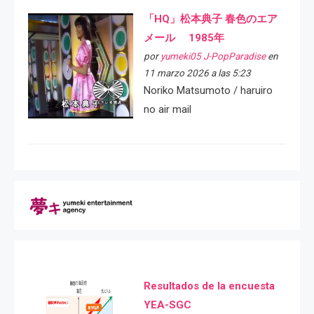
「HQ」松本典子 春色のエア
メール 1985年
por
yumeki05 J-PopParadise
en
11 marzo 2026 a las 5:23
Noriko Matsumoto / haruiro
no air mail
Resultados de la encuesta
YEA-SGC