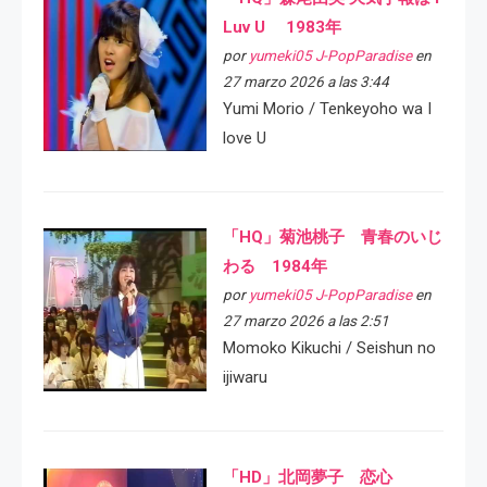
Luv U 1983年
por
yumeki05 J-PopParadise
en
27 marzo 2026 a las 3:44
Yumi Morio / Tenkeyoho wa I
love U
「HQ」菊池桃子 青春のいじ
わる 1984年
por
yumeki05 J-PopParadise
en
27 marzo 2026 a las 2:51
Momoko Kikuchi / Seishun no
ijiwaru
「HD」北岡夢子 恋心