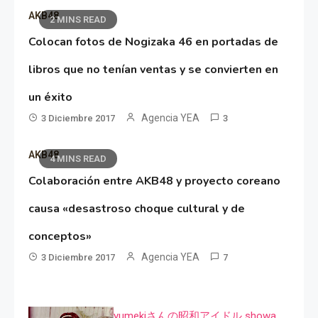
AKB48
2 MINS READ
Colocan fotos de Nogizaka 46 en portadas de
libros que no tenían ventas y se convierten en
un éxito
Agencia YEA
3 Diciembre 2017
3
AKB48
4 MINS READ
Colaboración entre AKB48 y proyecto coreano
causa «desastroso choque cultural y de
conceptos»
Agencia YEA
3 Diciembre 2017
7
yumekiさんの昭和アイドル showa