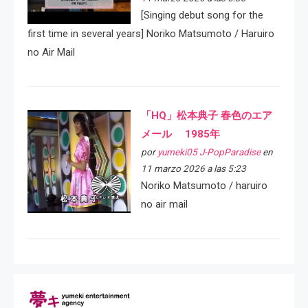
[Singing debut song for the
first time in several years] Noriko Matsumoto / Haruiro
no Air Mail
「HQ」松本典子 春色のエア
メール 1985年
por
yumeki05 J-PopParadise
en
11 marzo 2026 a las 5:23
Noriko Matsumoto / haruiro
no air mail