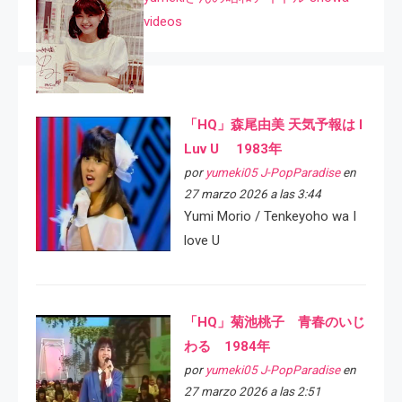
videos
「HQ」森尾由美 天気予報は I
Luv U 1983年
por
yumeki05 J-PopParadise
en
27 marzo 2026 a las 3:44
Yumi Morio / Tenkeyoho wa I
love U
「HQ」菊池桃子 青春のいじ
わる 1984年
por
yumeki05 J-PopParadise
en
27 marzo 2026 a las 2:51