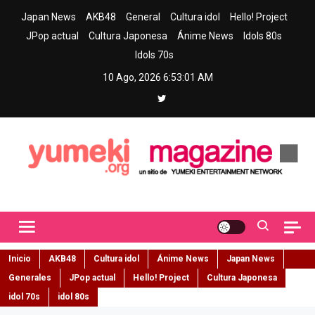
Skip
Japan News
AKB48
General
Cultura idol
Hello! Project
to
JPop actual
Cultura Japonesa
Ánime News
Idols 80s
content
Idols 70s
10 Ago, 2026
6:53:02 AM
Yumeki Magazine
Jpop y musica idol – Tu portal de jpop, movimiento idol y cultura
japonesa en español
Inicio
AKB48
Cultura idol
Ánime News
Japan News
Generales
JPop actual
Hello! Project
Cultura Japonesa
idol 70s
idol 80s