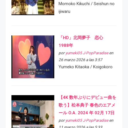
Momoko Kikuchi / Seishun no
ijiwaru
「HD」北岡夢子 恋心
1988年
por
yumeki05 J-PopParadise
en
26 marzo 2026 a las 3:57
Yumeko Kitaoka / Koigokoro
【4K 数年ぶりにデビュー曲を
歌う】松本典子 春色のエアメ
ール O.A. 2024 年 02月 17日
por
yumeki05 J-PopParadise
en
11 marzo 2026 a las 5:33