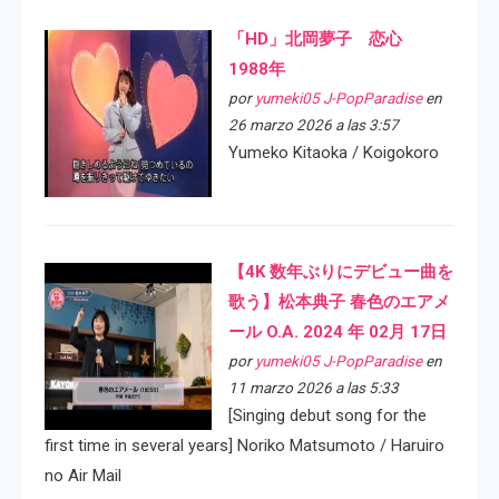
「HD」北岡夢子 恋心
1988年
por
yumeki05 J-PopParadise
en
26 marzo 2026 a las 3:57
Yumeko Kitaoka / Koigokoro
【4K 数年ぶりにデビュー曲を
歌う】松本典子 春色のエアメ
ール O.A. 2024 年 02月 17日
por
yumeki05 J-PopParadise
en
11 marzo 2026 a las 5:33
[Singing debut song for the
first time in several years] Noriko Matsumoto / Haruiro
no Air Mail