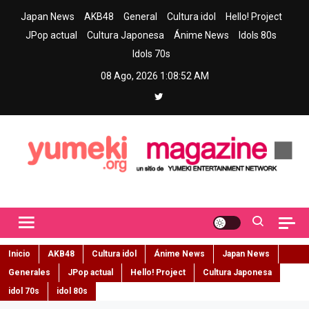
Skip
Japan News
AKB48
General
Cultura idol
Hello! Project
to
JPop actual
Cultura Japonesa
Ánime News
Idols 80s
content
Idols 70s
08 Ago, 2026
1:08:53 AM
Yumeki Magazine
Jpop y musica idol – Tu portal de jpop, movimiento idol y cultura
japonesa en español
Inicio
AKB48
Cultura idol
Ánime News
Japan News
Generales
JPop actual
Hello! Project
Cultura Japonesa
idol 70s
idol 80s