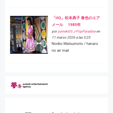
「HQ」松本典子 春色のエア
メール 1985年
por
yumeki05 J-PopParadise
en
11 marzo 2026 a las 5:23
Noriko Matsumoto / haruiro
no air mail