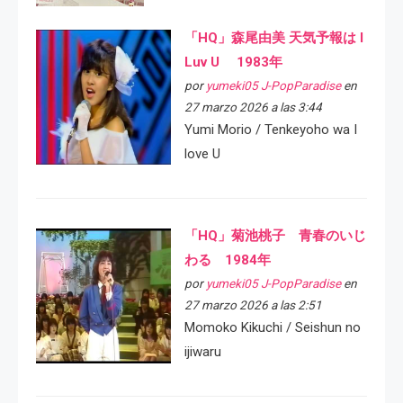
「HQ」森尾由美 天気予報は I
Luv U 1983年
por
yumeki05 J-PopParadise
en
27 marzo 2026 a las 3:44
Yumi Morio / Tenkeyoho wa I
love U
「HQ」菊池桃子 青春のいじ
わる 1984年
por
yumeki05 J-PopParadise
en
27 marzo 2026 a las 2:51
Momoko Kikuchi / Seishun no
ijiwaru