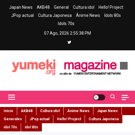
Skip
Japan News
AKB48
General
Cultura idol
Hello! Project
to
JPop actual
Cultura Japonesa
Ánime News
Idols 80s
content
Idols 70s
07 Ago, 2026
2:55:39 PM
Yumeki Magazine
Jpop y musica idol – Tu portal de jpop, movimiento idol y cultura
japonesa en español
Inicio
AKB48
Cultura idol
Ánime News
Japan News
Generales
JPop actual
Hello! Project
Cultura Japonesa
idol 70s
idol 80s