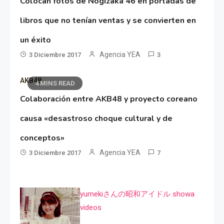
Colocan fotos de Nogizaka 46 en portadas de
libros que no tenían ventas y se convierten en
un éxito
Agencia YEA
3 Diciembre 2017
3
AKB48
4 MINS READ
Colaboración entre AKB48 y proyecto coreano
causa «desastroso choque cultural y de
conceptos»
Agencia YEA
3 Diciembre 2017
7
yumekiさんの昭和アイドル showa
videos