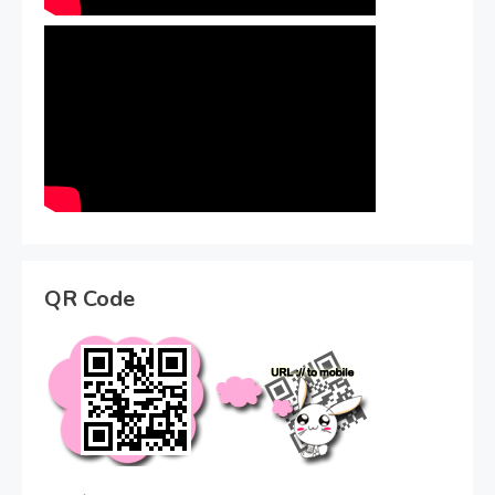
QR Code