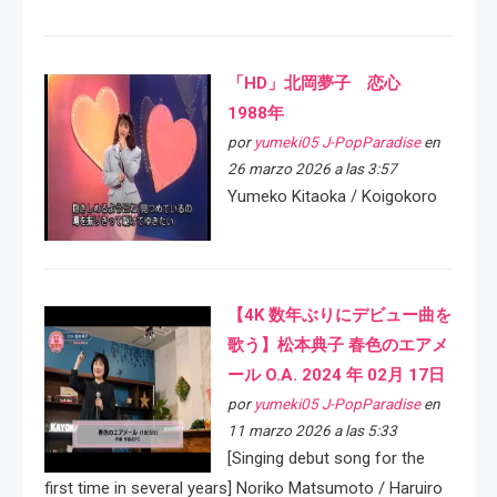
「HD」北岡夢子 恋心
1988年
por
yumeki05 J-PopParadise
en
26 marzo 2026 a las 3:57
Yumeko Kitaoka / Koigokoro
【4K 数年ぶりにデビュー曲を
歌う】松本典子 春色のエアメ
ール O.A. 2024 年 02月 17日
por
yumeki05 J-PopParadise
en
11 marzo 2026 a las 5:33
[Singing debut song for the
first time in several years] Noriko Matsumoto / Haruiro