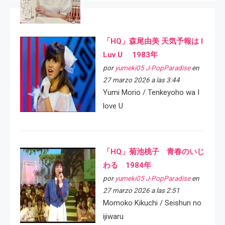
「HQ」森尾由美 天気予報は I
Luv U 1983年
por
yumeki05 J-PopParadise
en
27 marzo 2026 a las 3:44
Yumi Morio / Tenkeyoho wa I
love U
「HQ」菊池桃子 青春のいじ
わる 1984年
por
yumeki05 J-PopParadise
en
27 marzo 2026 a las 2:51
Momoko Kikuchi / Seishun no
ijiwaru