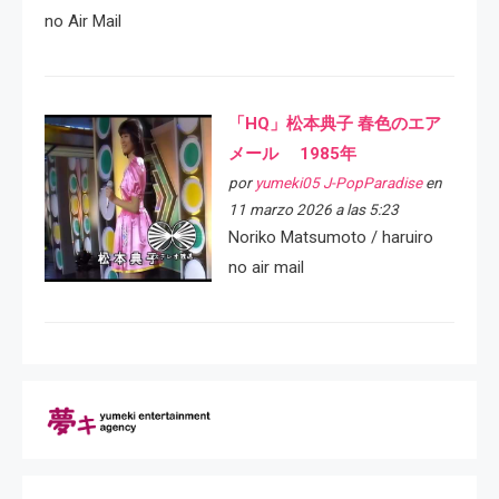
no Air Mail
「HQ」松本典子 春色のエア
メール 1985年
por
yumeki05 J-PopParadise
en
11 marzo 2026 a las 5:23
Noriko Matsumoto / haruiro
no air mail