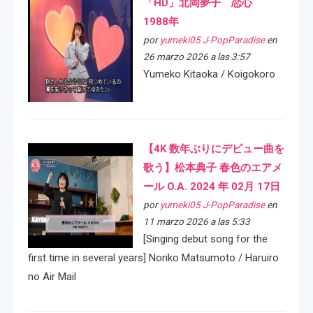
「HD」北岡夢子 恋心
1988年
por
yumeki05 J-PopParadise
en
26 marzo 2026 a las 3:57
Yumeko Kitaoka / Koigokoro
【4K 数年ぶりにデビュー曲を
歌う】松本典子 春色のエアメ
ール O.A. 2024 年 02月 17日
por
yumeki05 J-PopParadise
en
11 marzo 2026 a las 5:33
[Singing debut song for the
first time in several years] Noriko Matsumoto / Haruiro
no Air Mail