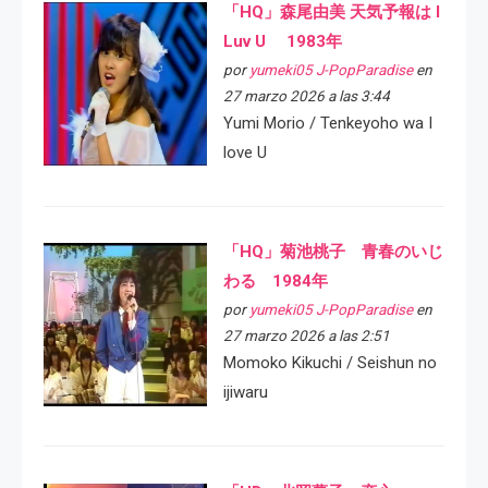
「HQ」森尾由美 天気予報は I
Luv U 1983年
por
yumeki05 J-PopParadise
en
27 marzo 2026 a las 3:44
Yumi Morio / Tenkeyoho wa I
love U
「HQ」菊池桃子 青春のいじ
わる 1984年
por
yumeki05 J-PopParadise
en
27 marzo 2026 a las 2:51
Momoko Kikuchi / Seishun no
ijiwaru