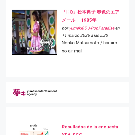
「HQ」松本典子 春色のエア
メール 1985年
por
yumeki05 J-PopParadise
en
11 marzo 2026 a las 5:23
Noriko Matsumoto / haruiro
no air mail
Resultados de la encuesta