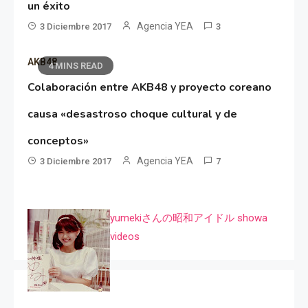
un éxito
Agencia YEA
3 Diciembre 2017
3
AKB48
4 MINS READ
Colaboración entre AKB48 y proyecto coreano
causa «desastroso choque cultural y de
conceptos»
Agencia YEA
3 Diciembre 2017
7
yumekiさんの昭和アイドル showa
videos