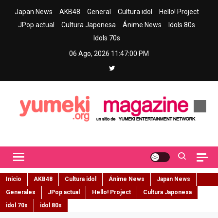
Skip
Japan News
AKB48
General
Cultura idol
Hello! Project
to
JPop actual
Cultura Japonesa
Ánime News
Idols 80s
content
Idols 70s
06 Ago, 2026
11:47:01 PM
Yumeki Magazine
Jpop y musica idol – Tu portal de jpop, movimiento idol y cultura
japonesa en español
Inicio
AKB48
Cultura idol
Ánime News
Japan News
Generales
JPop actual
Hello! Project
Cultura Japonesa
idol 70s
idol 80s