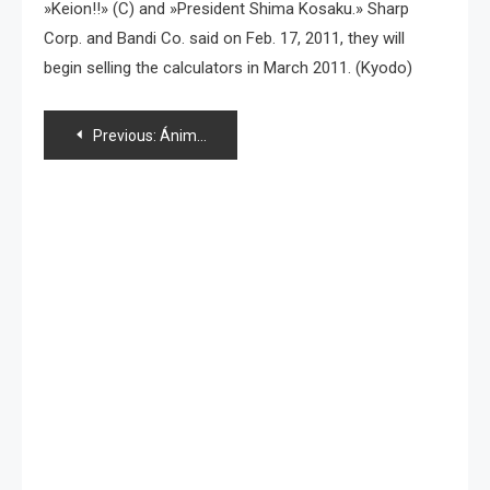
»Keion!!» (C) and »President Shima Kosaku.» Sharp
Corp. and Bandi Co. said on Feb. 17, 2011, they will
begin selling the calculators in March 2011. (Kyodo)
Navegación
Previous:
Ánime Matemático
de
entradas