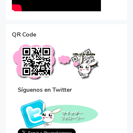
QR Code
Síguenos en Twitter