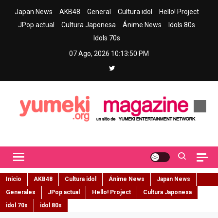
Skip
Japan News
AKB48
General
Cultura idol
Hello! Project
to
JPop actual
Cultura Japonesa
Ánime News
Idols 80s
content
Idols 70s
07 Ago, 2026
10:13:51 PM
Yumeki Magazine
Jpop y musica idol – Tu portal de jpop, movimiento idol y cultura
japonesa en español
Inicio
AKB48
Cultura idol
Ánime News
Japan News
Generales
JPop actual
Hello! Project
Cultura Japonesa
idol 70s
idol 80s