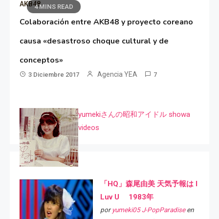
AKB48
4 MINS READ
Colaboración entre AKB48 y proyecto coreano
causa «desastroso choque cultural y de
conceptos»
Agencia YEA
3 Diciembre 2017
7
yumekiさんの昭和アイドル showa
videos
「HQ」森尾由美 天気予報は I
Luv U 1983年
por
yumeki05 J-PopParadise
en