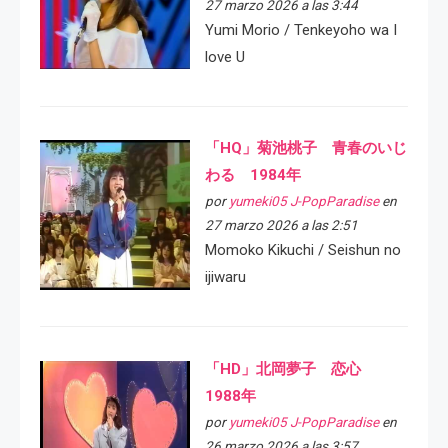
27 marzo 2026 a las 3:44
Yumi Morio / Tenkeyoho wa I
love U
「HQ」菊池桃子 青春のいじ
わる 1984年
por
yumeki05 J-PopParadise
en
27 marzo 2026 a las 2:51
Momoko Kikuchi / Seishun no
ijiwaru
「HD」北岡夢子 恋心
1988年
por
yumeki05 J-PopParadise
en
26 marzo 2026 a las 3:57