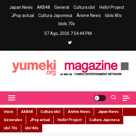
Skip
Japan News
AKB48
General
Cultura idol
Hello! Project
to
JPop actual
Cultura Japonesa
Ánime News
Idols 80s
content
Idols 70s
07 Ago, 2026
7:54:45 PM
Yumeki Magazine
Jpop y musica idol – Tu portal de jpop, movimiento idol y cultura
japonesa en español
Inicio
AKB48
Cultura idol
Ánime News
Japan News
Generales
JPop actual
Hello! Project
Cultura Japonesa
idol 70s
idol 80s