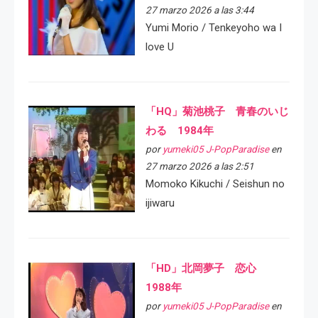
27 marzo 2026 a las 3:44
Yumi Morio / Tenkeyoho wa I
love U
「HQ」菊池桃子 青春のいじ
わる 1984年
por
yumeki05 J-PopParadise
en
27 marzo 2026 a las 2:51
Momoko Kikuchi / Seishun no
ijiwaru
「HD」北岡夢子 恋心
1988年
por
yumeki05 J-PopParadise
en