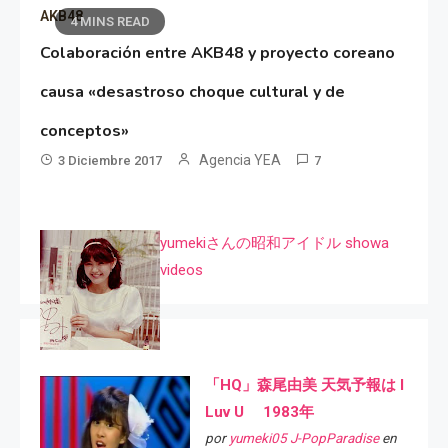
AKB48
4 MINS READ
Colaboración entre AKB48 y proyecto coreano
causa «desastroso choque cultural y de
conceptos»
Agencia YEA
3 Diciembre 2017
7
yumekiさんの昭和アイドル showa
videos
「HQ」森尾由美 天気予報は I
Luv U 1983年
por
yumeki05 J-PopParadise
en