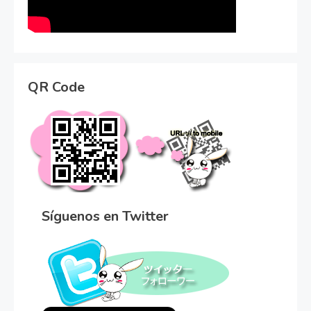
QR Code
Síguenos en Twitter