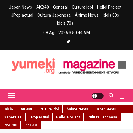
Skip
Japan News
AKB48
General
Cultura idol
Hello! Project
to
JPop actual
Cultura Japonesa
Ánime News
Idols 80s
content
Idols 70s
08 Ago, 2026
3:50:45 AM
Yumeki Magazine
Jpop y musica idol – Tu portal de jpop, movimiento idol y cultura
japonesa en español
Inicio
AKB48
Cultura idol
Ánime News
Japan News
Generales
JPop actual
Hello! Project
Cultura Japonesa
idol 70s
idol 80s