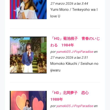
27 marzo 2026 a las 3:44
Yumi Morio / Tenkeyoho wa I
love U
「HQ」菊池桃子 青春のいじ
わる 1984年
por
yumeki05 J-PopParadise
en
27 marzo 2026 a las 2:51
Momoko Kikuchi / Seishun no
ijiwaru
「HD」北岡夢子 恋心
1988年
por
yumeki05 J-PopParadise
en