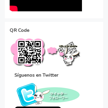
QR Code
Síguenos en Twitter