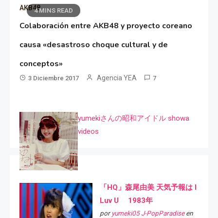
AKB48
4 MINS READ
Colaboración entre AKB48 y proyecto coreano
causa «desastroso choque cultural y de
conceptos»
Agencia YEA
3 Diciembre 2017
7
yumekiさんの昭和アイドル showa
videos
「HQ」森尾由美 天気予報は I
Luv U 1983年
por
yumeki05 J-PopParadise
en