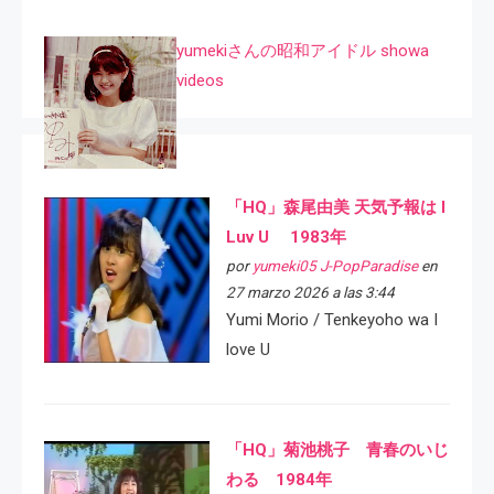
yumekiさんの昭和アイドル showa
videos
「HQ」森尾由美 天気予報は I
Luv U 1983年
por
yumeki05 J-PopParadise
en
27 marzo 2026 a las 3:44
Yumi Morio / Tenkeyoho wa I
love U
「HQ」菊池桃子 青春のいじ
わる 1984年