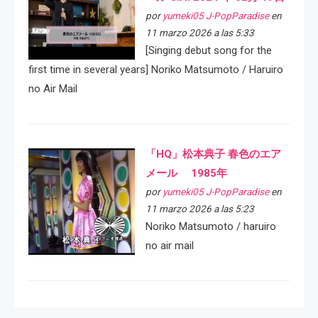
por
yumeki05 J-PopParadise
en
11 marzo 2026 a las 5:33
[Singing debut song for the
first time in several years] Noriko Matsumoto / Haruiro
no Air Mail
「HQ」松本典子 春色のエア
メール 1985年
por
yumeki05 J-PopParadise
en
11 marzo 2026 a las 5:23
Noriko Matsumoto / haruiro
no air mail