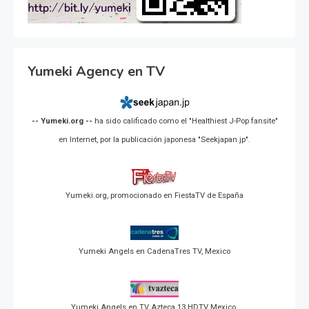
Yumeki Agency en TV
-- Yumeki.org --
ha sido calificado como el "Healthiest J-Pop fansite"
en Internet, por la publicación japonesa "Seekjapan.jp".
Yumeki.org, promocionado en FiestaTV de España
Yumeki Angels en CadenaTres TV, Mexico
Yumeki Angels en TV Azteca 13 HDTV Mexico.