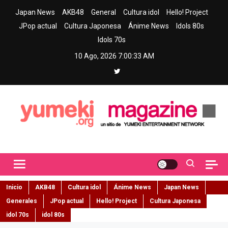
Skip
Japan News
AKB48
General
Cultura idol
Hello! Project
to
JPop actual
Cultura Japonesa
Ánime News
Idols 80s
content
Idols 70s
10 Ago, 2026
7:00:34 AM
Yumeki Magazine
Jpop y musica idol – Tu portal de jpop, movimiento idol y cultura
japonesa en español
Inicio
AKB48
Cultura idol
Ánime News
Japan News
Generales
JPop actual
Hello! Project
Cultura Japonesa
idol 70s
idol 80s