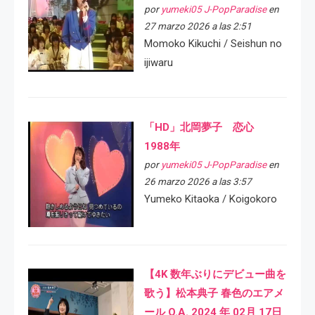
por
yumeki05 J-PopParadise
en
27 marzo 2026 a las 2:51
Momoko Kikuchi / Seishun no
ijiwaru
「HD」北岡夢子 恋心
1988年
por
yumeki05 J-PopParadise
en
26 marzo 2026 a las 3:57
Yumeko Kitaoka / Koigokoro
【4K 数年ぶりにデビュー曲を
歌う】松本典子 春色のエアメ
ール O.A. 2024 年 02月 17日