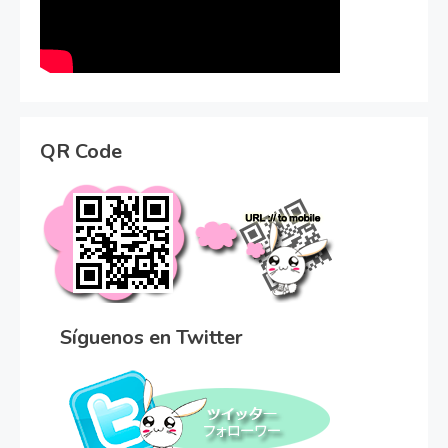
QR Code
Síguenos en Twitter