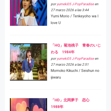
por
yumeki05 J-PopParadise
en
27 marzo 2026 a las 3:44
Yumi Morio / Tenkeyoho wa I
love U
「HQ」菊池桃子 青春のいじ
わる 1984年
por
yumeki05 J-PopParadise
en
27 marzo 2026 a las 2:51
Momoko Kikuchi / Seishun no
ijiwaru
「HD」北岡夢子 恋心
1988年