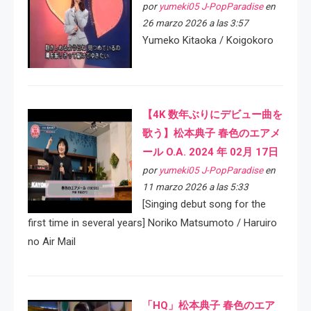
por
yumeki05 J-PopParadise
en
26 marzo 2026 a las 3:57
Yumeko Kitaoka / Koigokoro
【4K 数年ぶりにデビュー曲を
歌う】松本典子 春色のエアメ
ール O.A. 2024 年 02月 17日
por
yumeki05 J-PopParadise
en
11 marzo 2026 a las 5:33
[Singing debut song for the
first time in several years] Noriko Matsumoto / Haruiro
no Air Mail
「HQ」松本典子 春色のエア