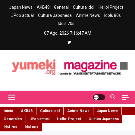
Skip
Japan News
AKB48
General
Cultura idol
Hello! Project
to
JPop actual
Cultura Japonesa
Ánime News
Idols 80s
content
Idols 70s
07 Ago, 2026
7:16:48 AM
Yumeki Magazine
Jpop y musica idol – Tu portal de jpop, movimiento idol y cultura
japonesa en español
Inicio
AKB48
Cultura idol
Ánime News
Japan News
Generales
JPop actual
Hello! Project
Cultura Japonesa
idol 70s
idol 80s