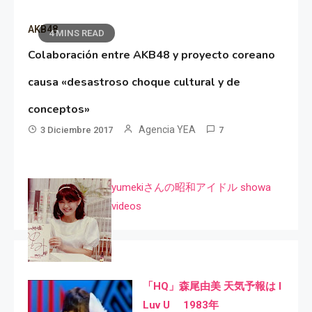
AKB48
4 MINS READ
Colaboración entre AKB48 y proyecto coreano
causa «desastroso choque cultural y de
conceptos»
Agencia YEA
3 Diciembre 2017
7
yumekiさんの昭和アイドル showa
videos
「HQ」森尾由美 天気予報は I
Luv U 1983年