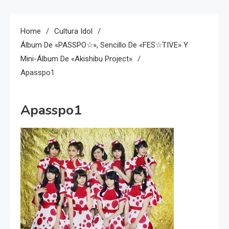
Home
Cultura Idol
Álbum De «PASSPO☆», Sencillo De «FES☆TIVE» Y
Mini-Álbum De «Akishibu Project»
Apasspo1
Apasspo1