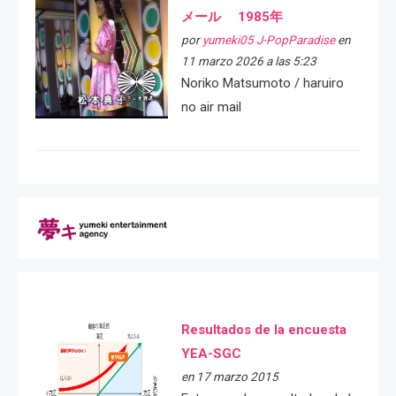
メール 1985年
por
yumeki05 J-PopParadise
en
11 marzo 2026 a las 5:23
Noriko Matsumoto / haruiro
no air mail
Resultados de la encuesta
YEA-SGC
en 17 marzo 2015