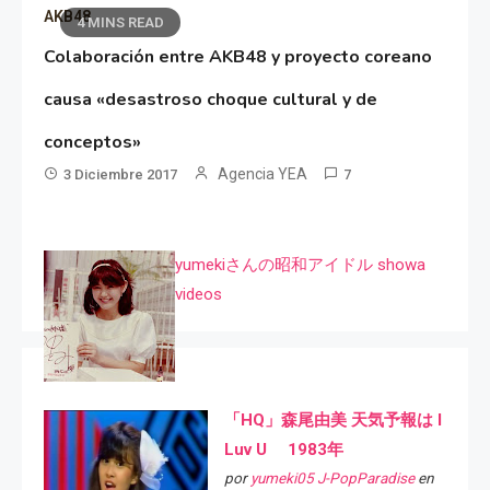
AKB48
4 MINS READ
Colaboración entre AKB48 y proyecto coreano
causa «desastroso choque cultural y de
conceptos»
Agencia YEA
3 Diciembre 2017
7
yumekiさんの昭和アイドル showa
videos
「HQ」森尾由美 天気予報は I
Luv U 1983年
por
yumeki05 J-PopParadise
en