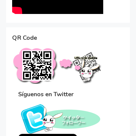
QR Code
Síguenos en Twitter