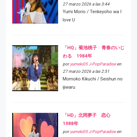
27 marzo 2026 a las 3:44
Yumi Morio / Tenkeyoho wa I
love U
「HQ」菊池桃子 青春のいじ
わる 1984年
por
yumeki05 J-PopParadise
en
27 marzo 2026 a las 2:51
Momoko Kikuchi / Seishun no
ijiwaru
「HD」北岡夢子 恋心
1988年
por
yumeki05 J-PopParadise
en