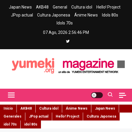
Skip
Japan News
AKB48
General
Cultura idol
Hello! Project
to
JPop actual
Cultura Japonesa
Ánime News
Idols 80s
content
Idols 70s
07 Ago, 2026
2:56:47 PM
Yumeki Magazine
Jpop y musica idol – Tu portal de jpop, movimiento idol y cultura
japonesa en español
Inicio
AKB48
Cultura idol
Ánime News
Japan News
Generales
JPop actual
Hello! Project
Cultura Japonesa
idol 70s
idol 80s