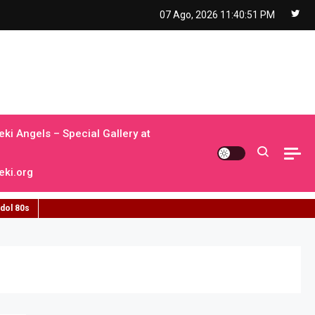
07 Ago, 2026
11:40:52 PM
ki Angels – Special Gallery at
ki.org
idol 80s