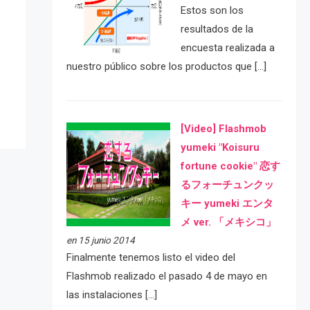
Estos son los
resultados de la
e
encuesta realizada a
nuestro público sobre los productos que […]
[Video] Flashmob
yumeki "Koisuru
fortune cookie" 恋す
るフォーチュンクッ
キー yumeki エンタ
メ ver. 「メキシコ」
en 15 junio 2014
Finalmente tenemos listo el video del
Flashmob realizado el pasado 4 de mayo en
las instalaciones […]