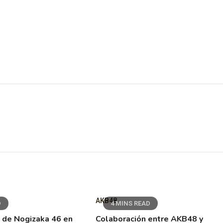
AKB48
D
4 MINS READ
 de Nogizaka 46 en
Colaboración entre AKB48 y