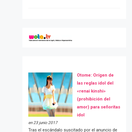
Otome: Orígen de
las reglas idol del
«renai kinshi»
(prohibición del
amor) para señoritas
idol
en 23 junio 2017
Tras el escándalo suscitado por el anuncio de