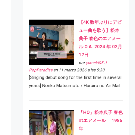
【4K 数年ぶりにデビ
ュー曲を歌う】松本
典子 春色のエアメー
ル O.A. 2024 年 02月
17日
por
yumeki05 J-
PopParadise
en 11 marzo 2026 a las 5:33
[Singing debut song for the first time in several
years] Noriko Matsumoto / Haruiro no Air Mail
「HQ」松本典子 春色
のエアメール 1985
年