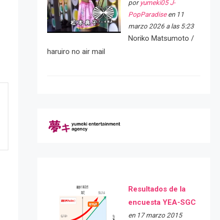
por
yumeki05 J-
PopParadise
en 11
marzo 2026 a las 5:23
Noriko Matsumoto /
haruiro no air mail
Resultados de la
encuesta YEA-SGC
en 17 marzo 2015