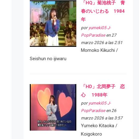
「HQ」菊池桃子 青
春のいじわる 1984
年
por
yumeki05 J-
PopParadise
en 27
marzo 2026 a las 2:51
Momoko Kikuchi /
Seishun no ijiwaru
「HD」北岡夢子 恋
心 1988年
por
yumeki05 J-
PopParadise
en 26
marzo 2026 a las 3:57
Yumeko Kitaoka /
Koigokoro