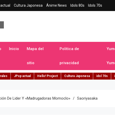
actual
Cultura Japonesa
Ánime News
Idols 80s
Idols 70s
a japonesa en español
o
Inicio
Mapa del
Politica de
Yume
sitio
privacidad
Yume
rales
JPop actual
Hello! Project
Cultura Japonesa
idol 70s
ación De Lider Y «madrugadoras Momoclo»
Saoriyasaka