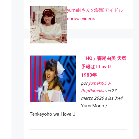
yumekiさんの昭和アイドル
showa videos
「HQ」森尾由美 天気
予報は I Luv U
1983年
por
yumeki05 J-
PopParadise
en 27
marzo 2026 a las 3:44
Yumi Morio /
Tenkeyoho wa I love U