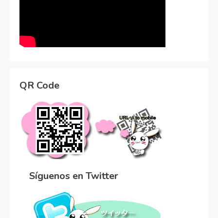
QR Code
Síguenos en Twitter