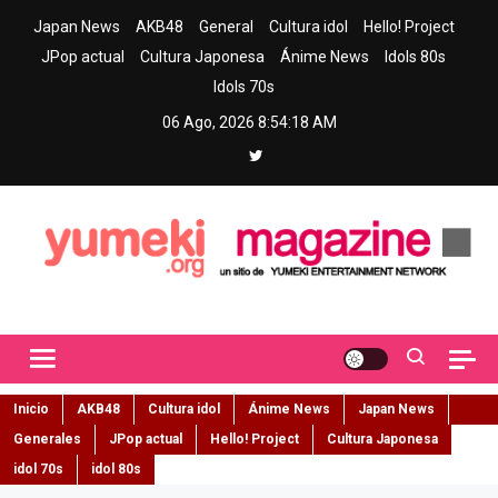
Skip
Japan News
AKB48
General
Cultura idol
Hello! Project
to
JPop actual
Cultura Japonesa
Ánime News
Idols 80s
content
Idols 70s
06 Ago, 2026
8:54:19 AM
Yumeki Magazine
Jpop y musica idol – Tu portal de jpop, movimiento idol y cultura
japonesa en español
Inicio
AKB48
Cultura idol
Ánime News
Japan News
Generales
JPop actual
Hello! Project
Cultura Japonesa
idol 70s
idol 80s