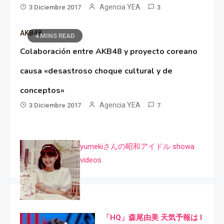
Agencia YEA
3 Diciembre 2017
3
AKB48
4 MINS READ
Colaboración entre AKB48 y proyecto coreano
causa «desastroso choque cultural y de
conceptos»
Agencia YEA
3 Diciembre 2017
7
yumekiさんの昭和アイドル showa
videos
「HQ」森尾由美 天気予報は I