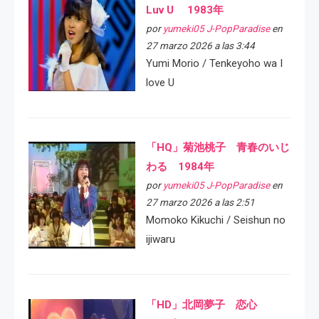
Luv U 1983年
por
yumeki05 J-PopParadise
en
27 marzo 2026 a las 3:44
Yumi Morio / Tenkeyoho wa I
love U
「HQ」菊池桃子 青春のいじ
わる 1984年
por
yumeki05 J-PopParadise
en
27 marzo 2026 a las 2:51
Momoko Kikuchi / Seishun no
ijiwaru
「HD」北岡夢子 恋心