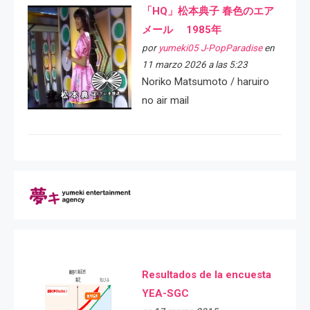
「HQ」松本典子 春色のエア
メール 1985年
por
yumeki05 J-PopParadise
en
11 marzo 2026 a las 5:23
Noriko Matsumoto / haruiro
no air mail
Resultados de la encuesta
YEA-SGC