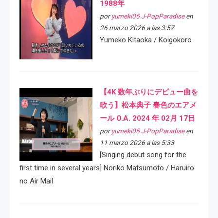
1988年
por
yumeki05 J-PopParadise
en
26 marzo 2026 a las 3:57
Yumeko Kitaoka / Koigokoro
【4K 数年ぶりにデビュー曲を
歌う】松本典子 春色のエアメ
ール O.A. 2024 年 02月 17日
por
yumeki05 J-PopParadise
en
11 marzo 2026 a las 5:33
[Singing debut song for the
first time in several years] Noriko Matsumoto / Haruiro
no Air Mail