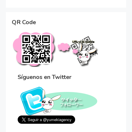
QR Code
Síguenos en Twitter