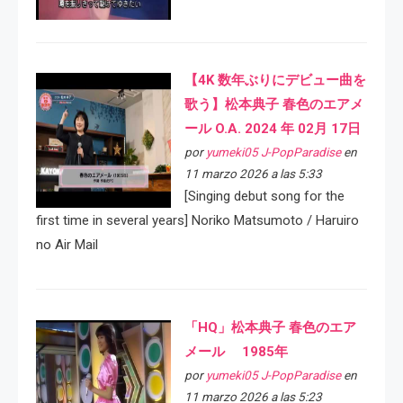
【4K 数年ぶりにデビュー曲を
歌う】松本典子 春色のエアメ
ール O.A. 2024 年 02月 17日
por
yumeki05 J-PopParadise
en
11 marzo 2026 a las 5:33
[Singing debut song for the
first time in several years] Noriko Matsumoto / Haruiro
no Air Mail
「HQ」松本典子 春色のエア
メール 1985年
por
yumeki05 J-PopParadise
en
11 marzo 2026 a las 5:23