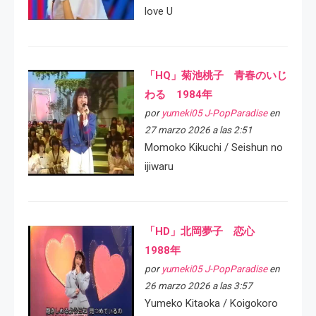
love U
「HQ」菊池桃子 青春のいじ
わる 1984年
por
yumeki05 J-PopParadise
en
27 marzo 2026 a las 2:51
Momoko Kikuchi / Seishun no
ijiwaru
「HD」北岡夢子 恋心
1988年
por
yumeki05 J-PopParadise
en
26 marzo 2026 a las 3:57
Yumeko Kitaoka / Koigokoro