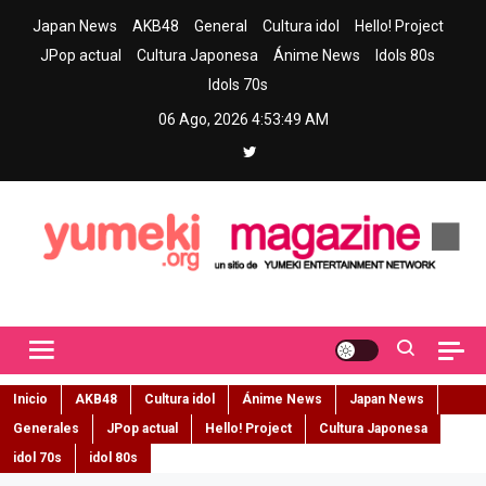
Skip
Japan News
AKB48
General
Cultura idol
Hello! Project
to
JPop actual
Cultura Japonesa
Ánime News
Idols 80s
content
Idols 70s
06 Ago, 2026
4:53:50 AM
Yumeki Magazine
Jpop y musica idol – Tu portal de jpop, movimiento idol y cultura
japonesa en español
Inicio
AKB48
Cultura idol
Ánime News
Japan News
Generales
JPop actual
Hello! Project
Cultura Japonesa
idol 70s
idol 80s