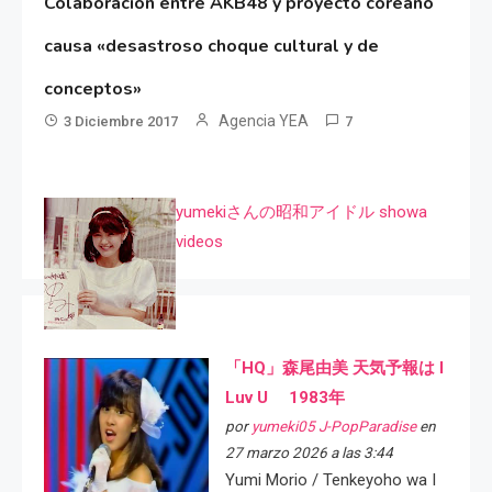
Colaboración entre AKB48 y proyecto coreano
causa «desastroso choque cultural y de
conceptos»
Agencia YEA
3 Diciembre 2017
7
yumekiさんの昭和アイドル showa
videos
「HQ」森尾由美 天気予報は I
Luv U 1983年
por
yumeki05 J-PopParadise
en
27 marzo 2026 a las 3:44
Yumi Morio / Tenkeyoho wa I