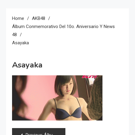
Home
AKB48
Álbum Conmemorativo Del 10o. Aniversario Y News
48
Asayaka
Asayaka
Navegación
Previous:
Álbum conmemorativo del 10o. aniversario y news 48