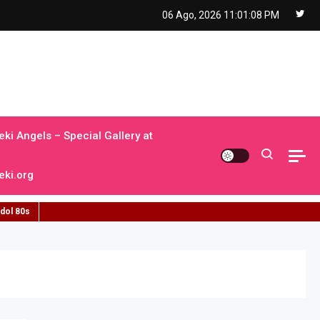
06 Ago, 2026
11:01:09 PM
ki Angels – Special Gallery at
ki.org
idol 80s