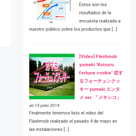
e
Estos son los
resultados de la
encuesta realizada a
nuestro público sobre los productos que […]
[Video] Flashmob
yumeki "Koisuru
fortune cookie" 恋す
るフォーチュンクッ
キー yumeki エンタ
メ ver. 「メキシコ」
en 15 junio 2014
Finalmente tenemos listo el video del
Flashmob realizado el pasado 4 de mayo en
las instalaciones […]