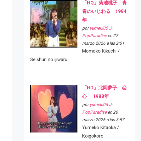
「HQ」菊池桃子 青
春のいじわる 1984
年
por
yumeki05 J-
PopParadise
en 27
marzo 2026 a las 2:51
Momoko Kikuchi /
Seishun no ijiwaru
「HD」北岡夢子 恋
心 1988年
por
yumeki05 J-
PopParadise
en 26
marzo 2026 a las 3:57
Yumeko Kitaoka /
Koigokoro