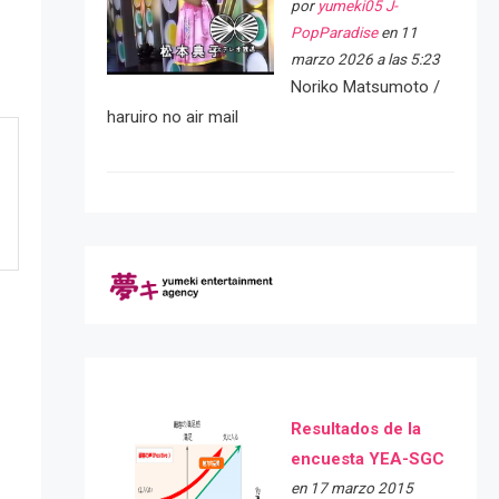
por
yumeki05 J-
PopParadise
en 11
marzo 2026 a las 5:23
Noriko Matsumoto /
haruiro no air mail
Resultados de la
encuesta YEA-SGC
en 17 marzo 2015