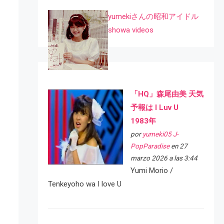
yumekiさんの昭和アイドル
showa videos
「HQ」森尾由美 天気
予報は I Luv U
1983年
por
yumeki05 J-
PopParadise
en 27
marzo 2026 a las 3:44
Yumi Morio /
Tenkeyoho wa I love U