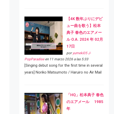
【4K 数年ぶりにデビ
ュー曲を歌う】松本
典子 春色のエアメー
ル O.A. 2024 年 02月
17日
por
yumeki05 J-
PopParadise
en 11 marzo 2026 a las 5:33
[Singing debut song for the first time in several
years] Noriko Matsumoto / Haruiro no Air Mail
「HQ」松本典子 春色
のエアメール 1985
年