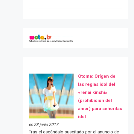
Otome: Orígen de
las reglas idol del
«renai kinshi»
(prohibición del
amor) para señoritas
idol
en 23 junio 2017
Tras el escándalo suscitado por el anuncio de