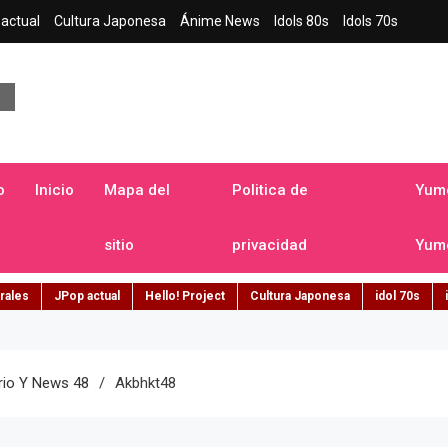
actual
Cultura Japonesa
Ánime News
Idols 80s
Idols 70s
a japonesa en español
o
Inicio
Mapa del
Politica de
Yume
sitio
privacidad
Yume
rales
JPop actual
Hello! Project
Cultura Japonesa
idol 70s
rio Y News 48
Akbhkt48