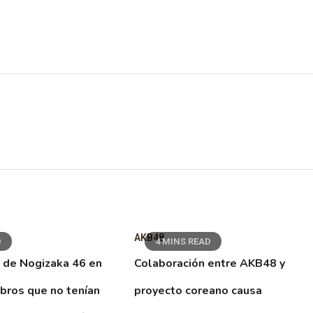
AKB48
D
4 MINS READ
 de Nogizaka 46 en
Colaboración entre AKB48 y
ibros que no tenían
proyecto coreano causa