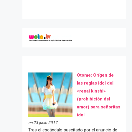
Otome: Orígen de
las reglas idol del
«renai kinshi»
(prohibición del
amor) para señoritas
idol
en 23 junio 2017
Tras el escándalo suscitado por el anuncio de