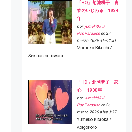
「HQ」菊池桃子 青
春のいじわる 1984
年
por
yumeki05 J-
PopParadise
en 27
marzo 2026 a las 2:51
Momoko Kikuchi /
Seishun no ijiwaru
「HD」北岡夢子 恋
心 1988年
por
yumeki05 J-
PopParadise
en 26
marzo 2026 a las 3:57
Yumeko Kitaoka /
Koigokoro