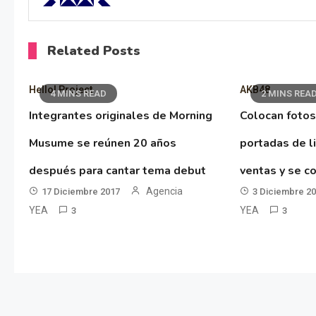
Related Posts
Hello! Project
AKB48
4 MINS READ
2 MINS REA
Integrantes originales de Morning
Colocan fotos
Musume se reúnen 20 años
portadas de l
después para cantar tema debut
ventas y se co
Agencia
17 Diciembre 2017
3 Diciembre 2
YEA
YEA
3
3