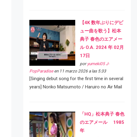
【4K 数年ぶりにデビ
ュー曲を歌う】松本
典子 春色のエアメー
ル O.A. 2024 年 02月
17日
por
yumeki05 J-
PopParadise
en 11 marzo 2026 a las 5:33
[Singing debut song for the first time in several
years] Noriko Matsumoto / Haruiro no Air Mail
「HQ」松本典子 春色
のエアメール 1985
年