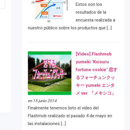
Estos son los
resultados de la
encuesta realizada a
nuestro público sobre los productos que […]
[Video] Flashmob
yumeki "Koisuru
fortune cookie" 恋す
e
るフォーチュンクッ
キー yumeki エンタ
メ ver. 「メキシコ」
en 15 junio 2014
Finalmente tenemos listo el video del
Flashmob realizado el pasado 4 de mayo en
las instalaciones […]