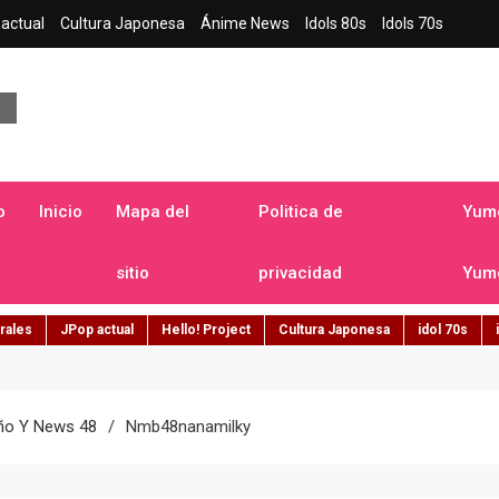
actual
Cultura Japonesa
Ánime News
Idols 80s
Idols 70s
a japonesa en español
o
Inicio
Mapa del
Politica de
Yume
sitio
privacidad
Yume
rales
JPop actual
Hello! Project
Cultura Japonesa
idol 70s
Año Y News 48
Nmb48nanamilky