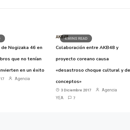
AKB48
D
4 MINS READ
 de Nogizaka 46 en
Colaboración entre AKB48 y
ibros que no tenían
proyecto coreano causa
nvierten en un éxito
«desastroso choque cultural y d
Agencia
017
conceptos»
Agencia
3 Diciembre 2017
YEA
7