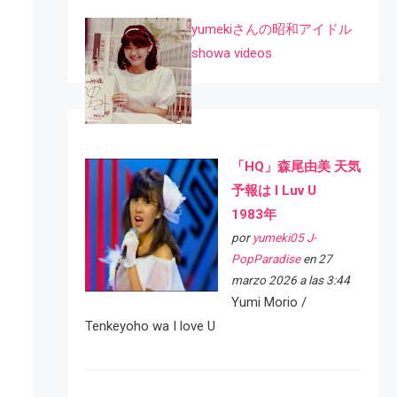
yumekiさんの昭和アイドル
showa videos
「HQ」森尾由美 天気
予報は I Luv U
1983年
por
yumeki05 J-
PopParadise
en 27
marzo 2026 a las 3:44
Yumi Morio /
Tenkeyoho wa I love U