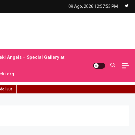
09 Ago, 2026
12:57:54 PM
ki Angels – Special Gallery at
ki.org
idol 80s