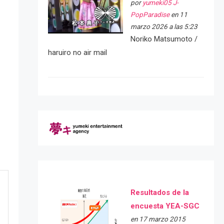
por
yumeki05 J-
PopParadise
en 11
marzo 2026 a las 5:23
Noriko Matsumoto /
haruiro no air mail
Resultados de la
encuesta YEA-SGC
en 17 marzo 2015