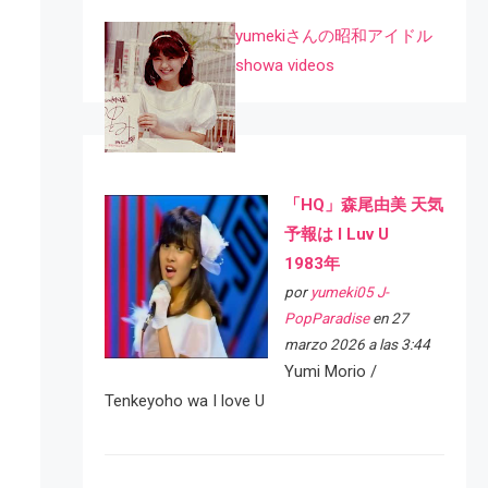
yumekiさんの昭和アイドル
showa videos
「HQ」森尾由美 天気
予報は I Luv U
1983年
por
yumeki05 J-
PopParadise
en 27
marzo 2026 a las 3:44
Yumi Morio /
Tenkeyoho wa I love U