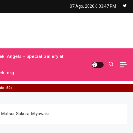
07 Ago, 2026
6:33:48 PM
ki Angels – Special Gallery at
ki.org
idol 80s
a-Matsui-Sakura-Miyawaki