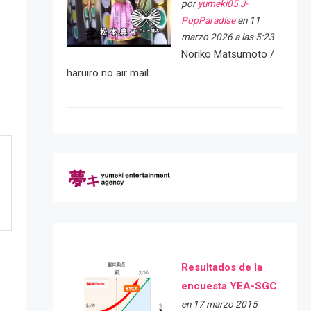
por
yumeki05 J-
PopParadise
en 11
marzo 2026 a las 5:23
Noriko Matsumoto /
haruiro no air mail
Resultados de la
encuesta YEA-SGC
en 17 marzo 2015