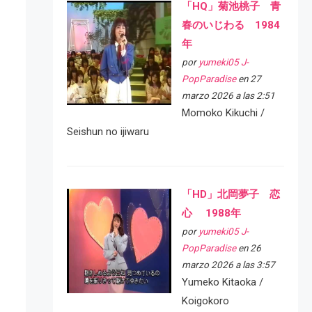
「HQ」菊池桃子 青
春のいじわる 1984
年
por
yumeki05 J-
PopParadise
en 27
marzo 2026 a las 2:51
Momoko Kikuchi /
Seishun no ijiwaru
「HD」北岡夢子 恋
心 1988年
por
yumeki05 J-
PopParadise
en 26
marzo 2026 a las 3:57
Yumeko Kitaoka /
Koigokoro