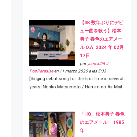
【4K 数年ぶりにデビ
ュー曲を歌う】松本
典子 春色のエアメー
ル O.A. 2024 年 02月
17日
por
yumeki05 J-
PopParadise
en 11 marzo 2026 a las 5:33
[Singing debut song for the first time in several
years] Noriko Matsumoto / Haruiro no Air Mail
「HQ」松本典子 春色
のエアメール 1985
年