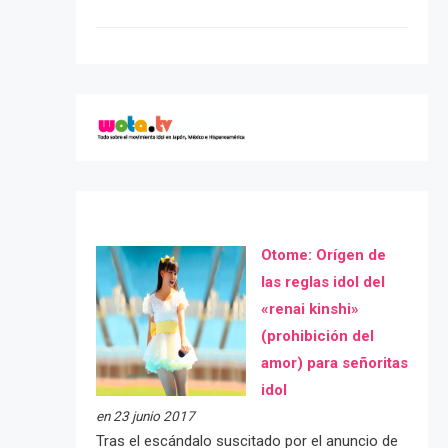
Otome: Orígen de
las reglas idol del
«renai kinshi»
(prohibición del
amor) para señoritas
idol
en 23 junio 2017
Tras el escándalo suscitado por el anuncio de