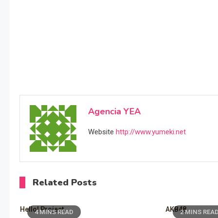
Agencia YEA
Website
http://www.yumeki.net
Related Posts
Hello! Project
AKB48
4 MINS READ
2 MINS REA