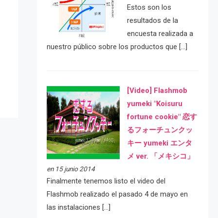
Estos son los
resultados de la
encuesta realizada a
e
nuestro público sobre los productos que […]
[Video] Flashmob
yumeki "Koisuru
fortune cookie" 恋す
るフォーチュンクッ
キー yumeki エンタ
メ ver. 「メキシコ」
en 15 junio 2014
Finalmente tenemos listo el video del
Flashmob realizado el pasado 4 de mayo en
las instalaciones […]