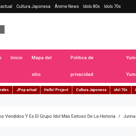
actual
Cultura Japonesa
Ánime News
Idols 80s
Idols 70s
a japonesa en español
o
Inicio
Mapa del
Politica de
Yume
sitio
privacidad
Yume
rales
JPop actual
Hello! Project
Cultura Japonesa
idol 70s
s Vendidos Y Es El Grupo Idol Más Exitoso De La Historia
Jurin