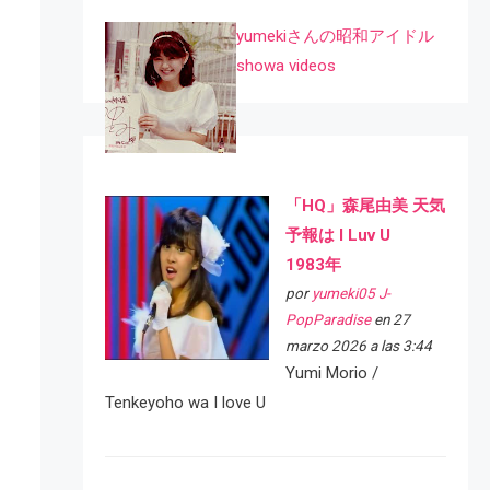
yumekiさんの昭和アイドル
showa videos
「HQ」森尾由美 天気
予報は I Luv U
1983年
por
yumeki05 J-
PopParadise
en 27
marzo 2026 a las 3:44
Yumi Morio /
Tenkeyoho wa I love U