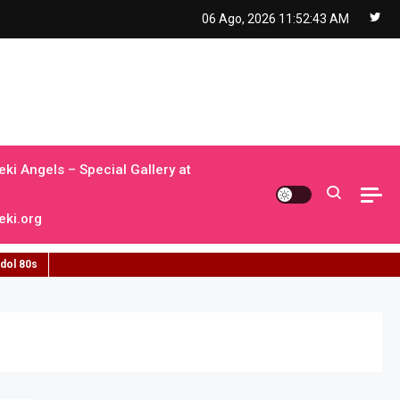
06 Ago, 2026
11:52:44 AM
ki Angels – Special Gallery at
ki.org
idol 80s