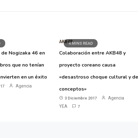
AKB48
D
4 MINS READ
 de Nogizaka 46 en
Colaboración entre AKB48 y
ibros que no tenían
proyecto coreano causa
nvierten en un éxito
«desastroso choque cultural y d
Agencia
017
conceptos»
Agencia
3 Diciembre 2017
YEA
7