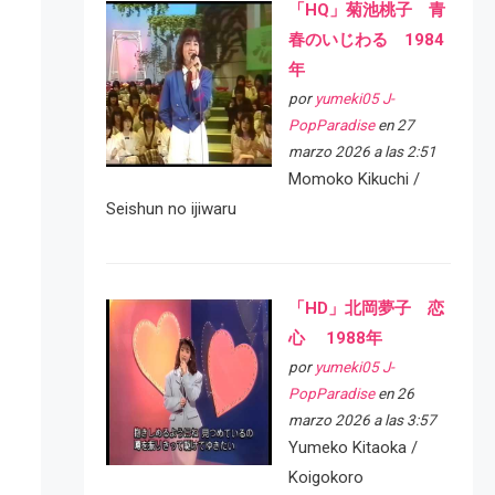
「HQ」菊池桃子 青
春のいじわる 1984
年
por
yumeki05 J-
PopParadise
en 27
marzo 2026 a las 2:51
Momoko Kikuchi /
Seishun no ijiwaru
「HD」北岡夢子 恋
心 1988年
por
yumeki05 J-
PopParadise
en 26
marzo 2026 a las 3:57
Yumeko Kitaoka /
Koigokoro