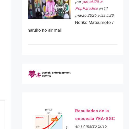
por
yumeki05 J-
PopParadise
en 11
marzo 2026 a las 5:23
Noriko Matsumoto /
haruiro no air mail
Resultados de la
encuesta YEA-SGC
en 17 marzo 2015