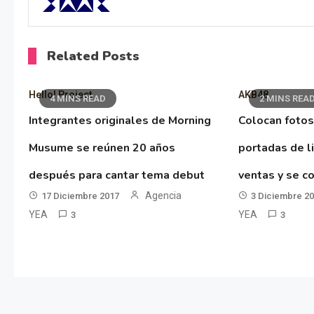
Related Posts
Hello! Project
AKB48
4 MINS READ
2 MINS REA
Integrantes originales de Morning
Colocan fotos
Musume se reúnen 20 años
portadas de l
después para cantar tema debut
ventas y se co
Agencia
17 Diciembre 2017
3 Diciembre 2
YEA
YEA
3
3