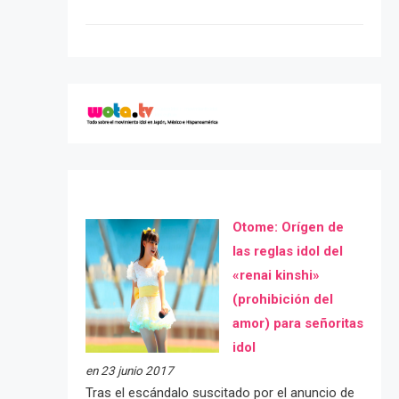
Otome: Orígen de
las reglas idol del
«renai kinshi»
(prohibición del
amor) para señoritas
idol
en 23 junio 2017
Tras el escándalo suscitado por el anuncio de