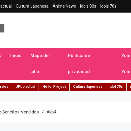
actual
Cultura Japonesa
Ánime News
Idols 80s
Idols 70s
a japonesa en español
o
Inicio
Mapa del
Politica de
Yume
sitio
privacidad
Yume
rales
JPop actual
Hello! Project
Cultura Japonesa
idol 70s
 Sencillos Vendidos
Akb4