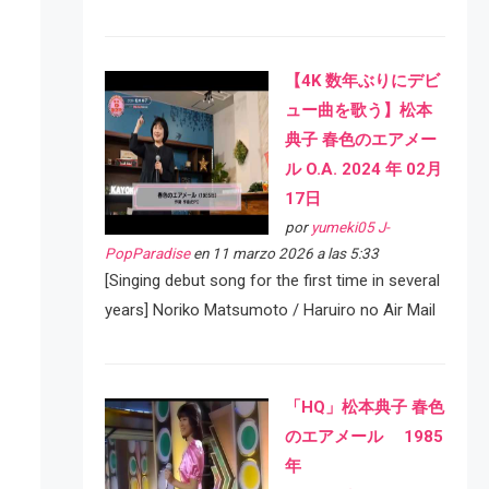
【4K 数年ぶりにデビ
ュー曲を歌う】松本
典子 春色のエアメー
ル O.A. 2024 年 02月
17日
por
yumeki05 J-
PopParadise
en 11 marzo 2026 a las 5:33
[Singing debut song for the first time in several
years] Noriko Matsumoto / Haruiro no Air Mail
「HQ」松本典子 春色
のエアメール 1985
年