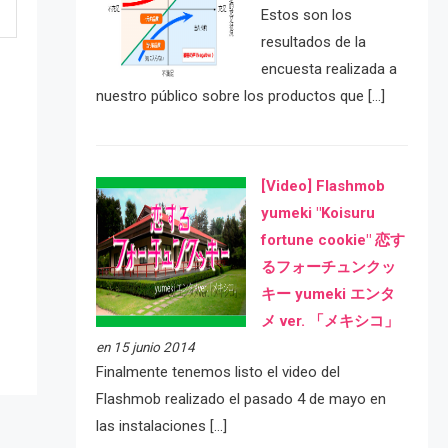
Estos son los
resultados de la
encuesta realizada a
nuestro público sobre los productos que […]
[Video] Flashmob
yumeki "Koisuru
fortune cookie" 恋す
e
るフォーチュンクッ
キー yumeki エンタ
メ ver. 「メキシコ」
en 15 junio 2014
Finalmente tenemos listo el video del
Flashmob realizado el pasado 4 de mayo en
las instalaciones […]