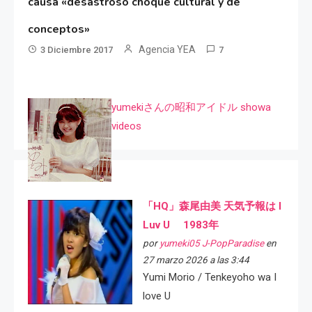
causa «desastroso choque cultural y de
conceptos»
Agencia YEA
3 Diciembre 2017
7
yumekiさんの昭和アイドル showa
videos
「HQ」森尾由美 天気予報は I
Luv U 1983年
por
yumeki05 J-PopParadise
en
27 marzo 2026 a las 3:44
Yumi Morio / Tenkeyoho wa I
love U