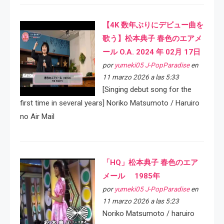
【4K 数年ぶりにデビュー曲を
歌う】松本典子 春色のエアメ
ール O.A. 2024 年 02月 17日
por
yumeki05 J-PopParadise
en
11 marzo 2026 a las 5:33
[Singing debut song for the
first time in several years] Noriko Matsumoto / Haruiro
no Air Mail
「HQ」松本典子 春色のエア
メール 1985年
por
yumeki05 J-PopParadise
en
11 marzo 2026 a las 5:23
Noriko Matsumoto / haruiro