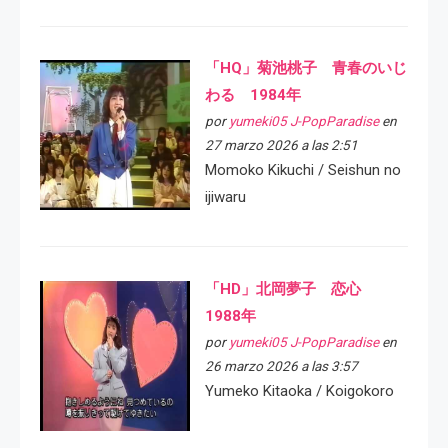
「HQ」菊池桃子 青春のいじ
わる 1984年
por
yumeki05 J-PopParadise
en
27 marzo 2026 a las 2:51
Momoko Kikuchi / Seishun no
ijiwaru
「HD」北岡夢子 恋心
1988年
por
yumeki05 J-PopParadise
en
26 marzo 2026 a las 3:57
Yumeko Kitaoka / Koigokoro