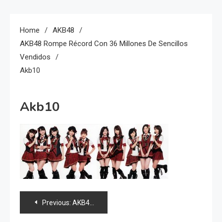
Home
AKB48
AKB48 Rompe Récord Con 36 Millones De Sencillos
Vendidos
Akb10
Akb10
Navegación
Previous:
AKB48 rompe récord con 36 millones de sencillos vendidos