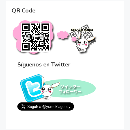
QR Code
Síguenos en Twitter