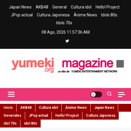
Skip
Japan News
AKB48
General
Cultura idol
Hello! Project
to
JPop actual
Cultura Japonesa
Ánime News
Idols 80s
content
Idols 70s
08 Ago, 2026
11:57:37 AM
Yumeki Magazine
Jpop y musica idol – Tu portal de jpop, movimiento idol y cultura
japonesa en español
Inicio
AKB48
Cultura idol
Ánime News
Japan News
Generales
JPop actual
Hello! Project
Cultura Japonesa
idol 70s
idol 80s