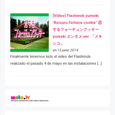
[Video] Flashmob yumeki
"Koisuru fortune cookie" 恋
するフォーチュンクッキー
yumeki エンタメ ver. 「メキ
シコ」
en 15 junio 2014
Finalmente tenemos listo el video del Flashmob
realizado el pasado 4 de mayo en las instalaciones […]