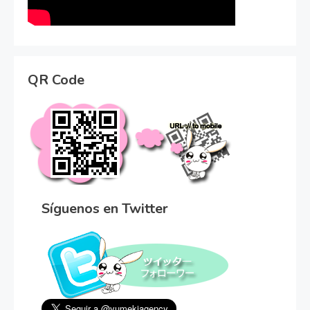
QR Code
Síguenos en Twitter