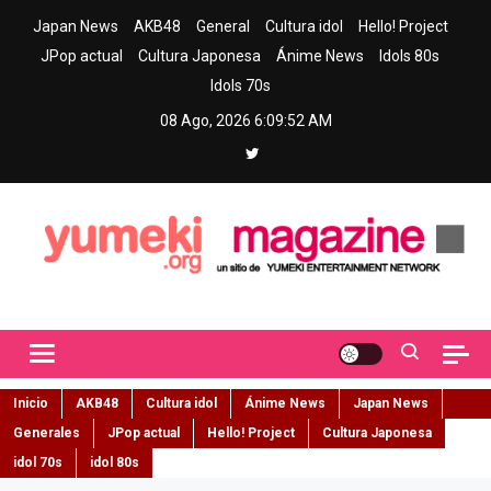
Skip
Japan News
AKB48
General
Cultura idol
Hello! Project
to
JPop actual
Cultura Japonesa
Ánime News
Idols 80s
content
Idols 70s
08 Ago, 2026
6:09:53 AM
Yumeki Magazine
Jpop y musica idol – Tu portal de jpop, movimiento idol y cultura
japonesa en español
Inicio
AKB48
Cultura idol
Ánime News
Japan News
Generales
JPop actual
Hello! Project
Cultura Japonesa
idol 70s
idol 80s