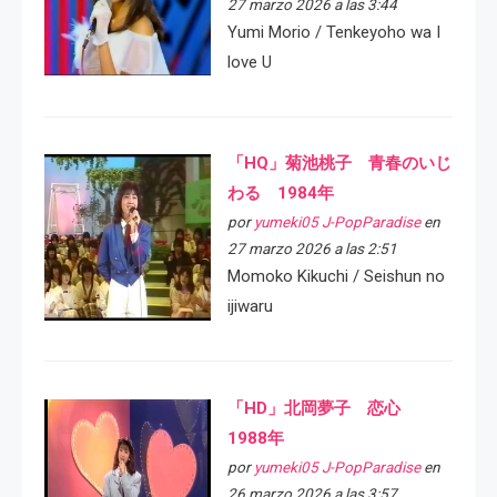
27 marzo 2026 a las 3:44
Yumi Morio / Tenkeyoho wa I
love U
「HQ」菊池桃子 青春のいじ
わる 1984年
por
yumeki05 J-PopParadise
en
27 marzo 2026 a las 2:51
Momoko Kikuchi / Seishun no
ijiwaru
「HD」北岡夢子 恋心
1988年
por
yumeki05 J-PopParadise
en
26 marzo 2026 a las 3:57