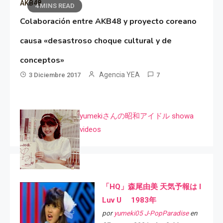
AKB48
4 MINS READ
Colaboración entre AKB48 y proyecto coreano
causa «desastroso choque cultural y de
conceptos»
Agencia YEA
3 Diciembre 2017
7
yumekiさんの昭和アイドル showa
videos
「HQ」森尾由美 天気予報は I
Luv U 1983年
por
yumeki05 J-PopParadise
en