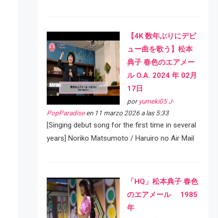
【4K 数年ぶりにデビ
ュー曲を歌う】松本
典子 春色のエアメー
ル O.A. 2024 年 02月
17日
por
yumeki05 J-
PopParadise
en 11 marzo 2026 a las 5:33
[Singing debut song for the first time in several
years] Noriko Matsumoto / Haruiro no Air Mail
「HQ」松本典子 春色
のエアメール 1985
年