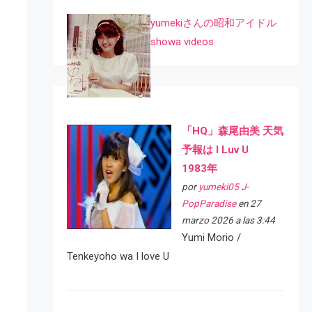
yumekiさんの昭和アイドル
showa videos
「HQ」森尾由美 天気
予報は I Luv U
1983年
por
yumeki05 J-
PopParadise
en 27
marzo 2026 a las 3:44
Yumi Morio /
Tenkeyoho wa I love U