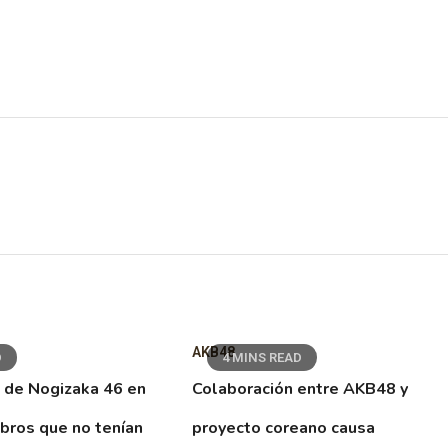
AKB48
D
4 MINS READ
 de Nogizaka 46 en
Colaboración entre AKB48 y
ibros que no tenían
proyecto coreano causa