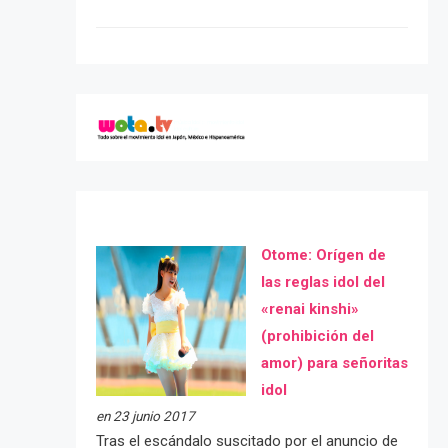
Otome: Orígen de
las reglas idol del
«renai kinshi»
(prohibición del
amor) para señoritas
idol
en 23 junio 2017
Tras el escándalo suscitado por el anuncio de