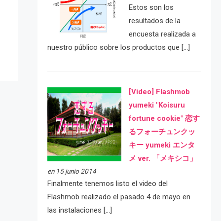
Estos son los
e
resultados de la
encuesta realizada a
nuestro público sobre los productos que […]
[Video] Flashmob
yumeki "Koisuru
fortune cookie" 恋す
るフォーチュンクッ
キー yumeki エンタ
メ ver. 「メキシコ」
en 15 junio 2014
Finalmente tenemos listo el video del
Flashmob realizado el pasado 4 de mayo en
las instalaciones […]