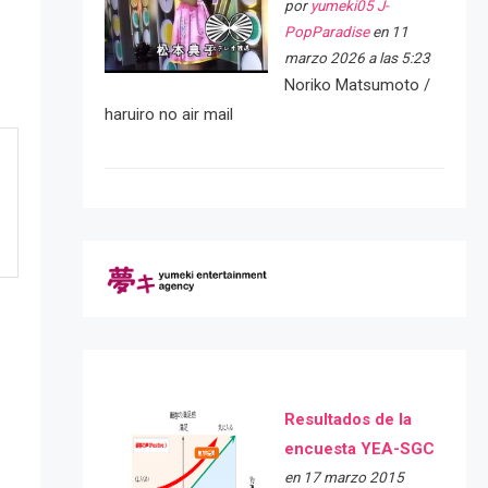
por
yumeki05 J-
PopParadise
en 11
marzo 2026 a las 5:23
Noriko Matsumoto /
haruiro no air mail
Resultados de la
encuesta YEA-SGC
en 17 marzo 2015