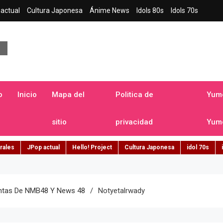
actual
Cultura Japonesa
Ánime News
Idols 80s
Idols 70s
a japonesa en español
o
Inicio
Mapa del
Politica de
Yume
sitio
privacidad
Yume
rales
JPop actual
Hello! Project
Cultura Japonesa
idol 70s
entas De NMB48 Y News 48
Notyetalrwady