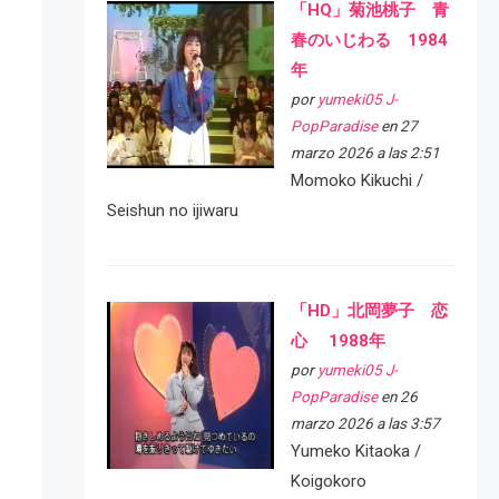
「HQ」菊池桃子 青
春のいじわる 1984
年
por
yumeki05 J-
PopParadise
en 27
marzo 2026 a las 2:51
Momoko Kikuchi /
Seishun no ijiwaru
「HD」北岡夢子 恋
心 1988年
por
yumeki05 J-
PopParadise
en 26
marzo 2026 a las 3:57
Yumeko Kitaoka /
Koigokoro