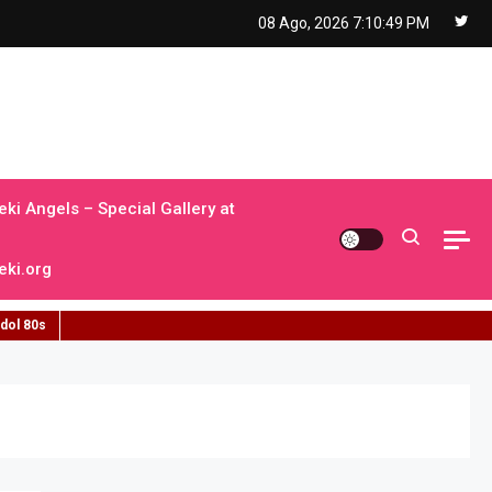
08 Ago, 2026
7:10:50 PM
ki Angels – Special Gallery at
ki.org
idol 80s