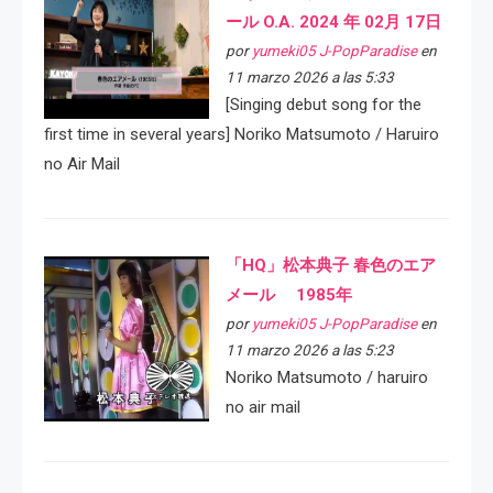
ール O.A. 2024 年 02月 17日
por
yumeki05 J-PopParadise
en
11 marzo 2026 a las 5:33
[Singing debut song for the
first time in several years] Noriko Matsumoto / Haruiro
no Air Mail
「HQ」松本典子 春色のエア
メール 1985年
por
yumeki05 J-PopParadise
en
11 marzo 2026 a las 5:23
Noriko Matsumoto / haruiro
no air mail