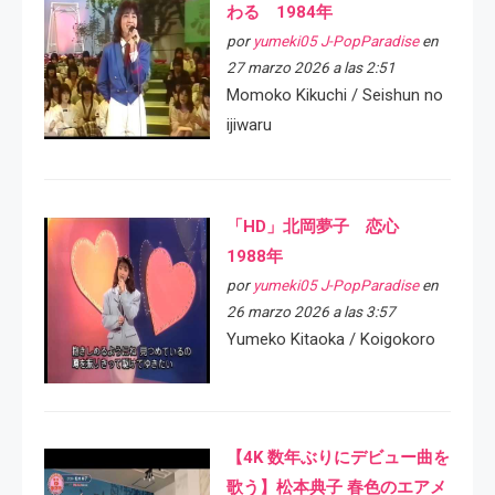
わる 1984年
por
yumeki05 J-PopParadise
en
27 marzo 2026 a las 2:51
Momoko Kikuchi / Seishun no
ijiwaru
「HD」北岡夢子 恋心
1988年
por
yumeki05 J-PopParadise
en
26 marzo 2026 a las 3:57
Yumeko Kitaoka / Koigokoro
【4K 数年ぶりにデビュー曲を
歌う】松本典子 春色のエアメ