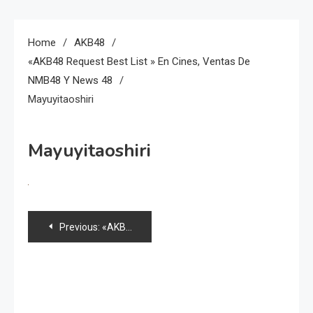
Home
AKB48
«AKB48 Request Best List » En Cines, Ventas De
NMB48 Y News 48
Mayuyitaoshiri
Mayuyitaoshiri
Navegación
Previous:
«AKB48 Request best list » en cines, ventas de NMB48 y news 48
de
entradas