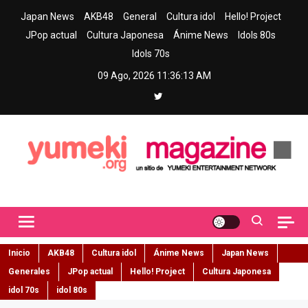
Skip
Japan News
AKB48
General
Cultura idol
Hello! Project
to
JPop actual
Cultura Japonesa
Ánime News
Idols 80s
content
Idols 70s
09 Ago, 2026
11:36:13 AM
Yumeki Magazine
Jpop y musica idol – Tu portal de jpop, movimiento idol y cultura
japonesa en español
Inicio
AKB48
Cultura idol
Ánime News
Japan News
Generales
JPop actual
Hello! Project
Cultura Japonesa
idol 70s
idol 80s