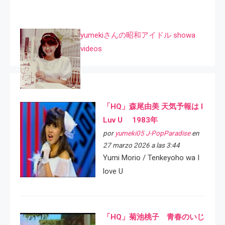
yumekiさんの昭和アイドル showa
videos
「HQ」森尾由美 天気予報は I
Luv U 1983年
por
yumeki05 J-PopParadise
en
27 marzo 2026 a las 3:44
Yumi Morio / Tenkeyoho wa I
love U
「HQ」菊池桃子 青春のいじ