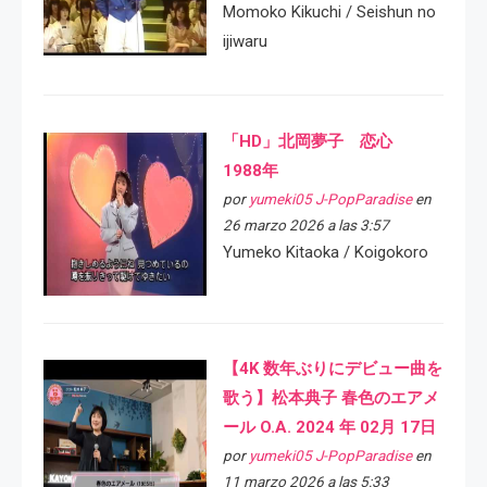
Momoko Kikuchi / Seishun no
ijiwaru
「HD」北岡夢子 恋心
1988年
por
yumeki05 J-PopParadise
en
26 marzo 2026 a las 3:57
Yumeko Kitaoka / Koigokoro
【4K 数年ぶりにデビュー曲を
歌う】松本典子 春色のエアメ
ール O.A. 2024 年 02月 17日
por
yumeki05 J-PopParadise
en
11 marzo 2026 a las 5:33