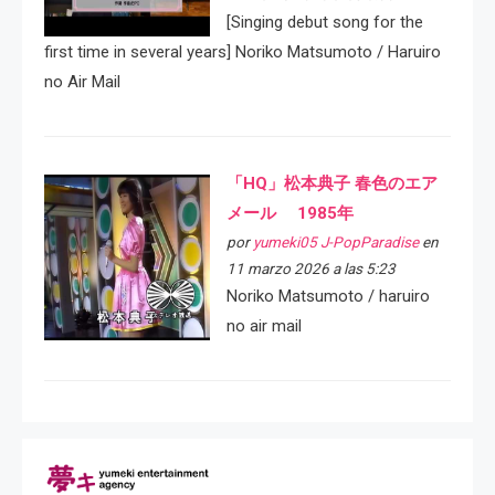
[Singing debut song for the
first time in several years] Noriko Matsumoto / Haruiro
no Air Mail
「HQ」松本典子 春色のエア
メール 1985年
por
yumeki05 J-PopParadise
en
11 marzo 2026 a las 5:23
Noriko Matsumoto / haruiro
no air mail