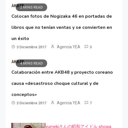
AKB48
2 MINS READ
Colocan fotos de Nogizaka 46 en portadas de
libros que no tenían ventas y se convierten en
un éxito
Agencia YEA
3 Diciembre 2017
3
AKB48
4 MINS READ
Colaboración entre AKB48 y proyecto coreano
causa «desastroso choque cultural y de
conceptos»
Agencia YEA
3 Diciembre 2017
7
yumekiさんの昭和アイドル showa