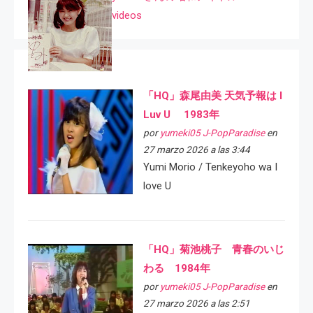
videos
「HQ」森尾由美 天気予報は I
Luv U 1983年
por
yumeki05 J-PopParadise
en
27 marzo 2026 a las 3:44
Yumi Morio / Tenkeyoho wa I
love U
「HQ」菊池桃子 青春のいじ
わる 1984年
por
yumeki05 J-PopParadise
en
27 marzo 2026 a las 2:51