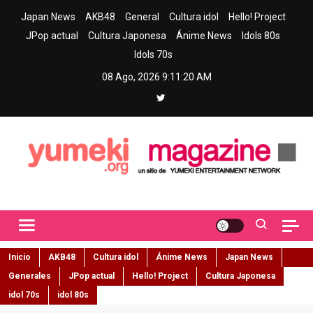
Skip
Japan News
AKB48
General
Cultura idol
Hello! Project
to
JPop actual
Cultura Japonesa
Ánime News
Idols 80s
content
Idols 70s
08 Ago, 2026
9:11:21 AM
Yumeki Magazine
Jpop y musica idol – Tu portal de jpop, movimiento idol y cultura
japonesa en español
Inicio
AKB48
Cultura idol
Ánime News
Japan News
Generales
JPop actual
Hello! Project
Cultura Japonesa
idol 70s
idol 80s