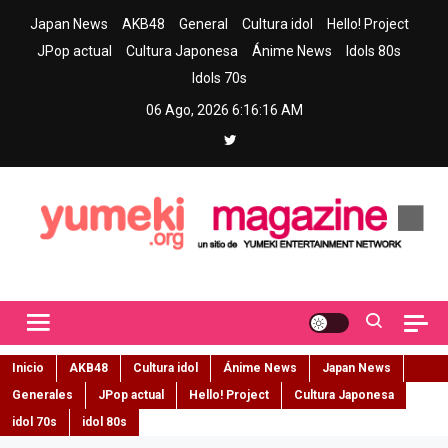
Skip
Japan News
AKB48
General
Cultura idol
Hello! Project
to
JPop actual
Cultura Japonesa
Ánime News
Idols 80s
content
Idols 70s
06 Ago, 2026
6:16:17 AM
Yumeki Magazine
Jpop y musica idol – Tu portal de jpop, movimiento idol y cultura
japonesa en español
Inicio
AKB48
Cultura idol
Ánime News
Japan News
Generales
JPop actual
Hello! Project
Cultura Japonesa
idol 70s
idol 80s