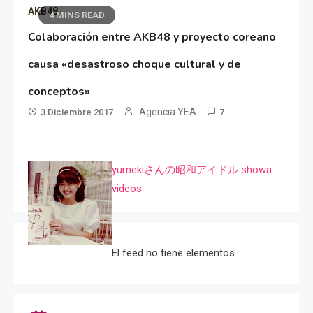
AKB48
4 MINS READ
Colaboración entre AKB48 y proyecto coreano
causa «desastroso choque cultural y de
conceptos»
Agencia YEA
3 Diciembre 2017
7
yumekiさんの昭和アイドル showa
videos
El feed no tiene elementos.