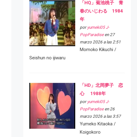
「HQ」菊池桃子 青
春のいじわる 1984
年
por
yumeki05 J-
PopParadise
en 27
marzo 2026 a las 2:51
Momoko Kikuchi /
Seishun no ijiwaru
「HD」北岡夢子 恋
心 1988年
por
yumeki05 J-
PopParadise
en 26
marzo 2026 a las 3:57
Yumeko Kitaoka /
Koigokoro