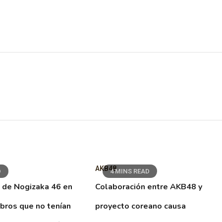
AKB48
D
4 MINS READ
 de Nogizaka 46 en
Colaboración entre AKB48 y
ibros que no tenían
proyecto coreano causa