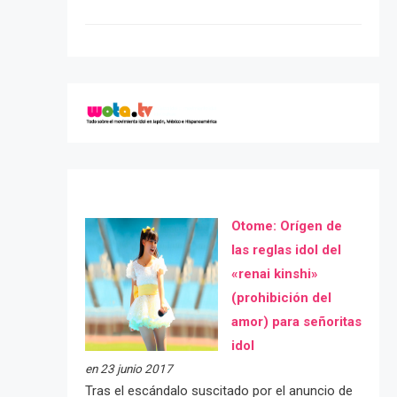
Otome: Orígen de
las reglas idol del
«renai kinshi»
(prohibición del
amor) para señoritas
idol
en 23 junio 2017
Tras el escándalo suscitado por el anuncio de