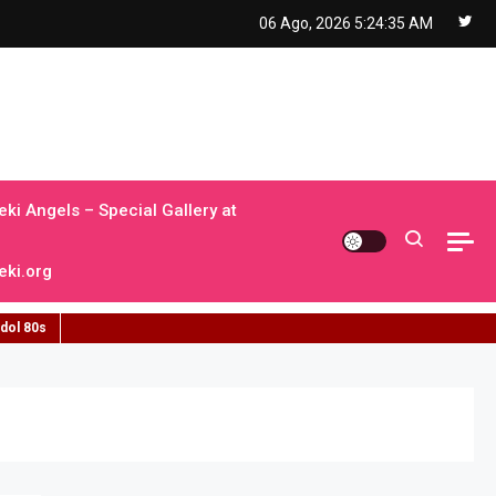
06 Ago, 2026
5:24:36 AM
ki Angels – Special Gallery at
ki.org
idol 80s