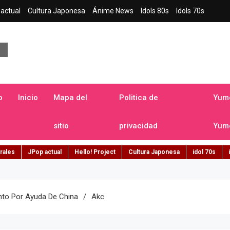
actual
Cultura Japonesa
Ánime News
Idols 80s
Idols 70s
a japonesa en español
o
Inicio
Mapa del
Politica de
Yume
sitio
privacidad
Yume
rales
JPop actual
Hello! Project
Cultura Japonesa
idol 70s
nto Por Ayuda De China
Akc