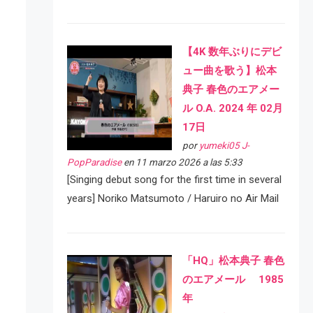
【4K 数年ぶりにデビ
ュー曲を歌う】松本
典子 春色のエアメー
ル O.A. 2024 年 02月
17日
por
yumeki05 J-
PopParadise
en 11 marzo 2026 a las 5:33
[Singing debut song for the first time in several
years] Noriko Matsumoto / Haruiro no Air Mail
「HQ」松本典子 春色
のエアメール 1985
年