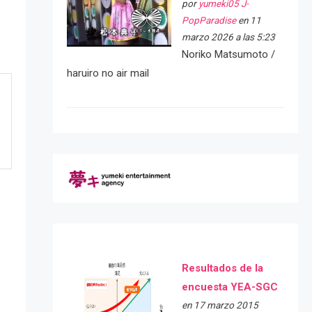
por
yumeki05 J-
PopParadise
en 11
marzo 2026 a las 5:23
Noriko Matsumoto /
haruiro no air mail
Resultados de la
encuesta YEA-SGC
en 17 marzo 2015