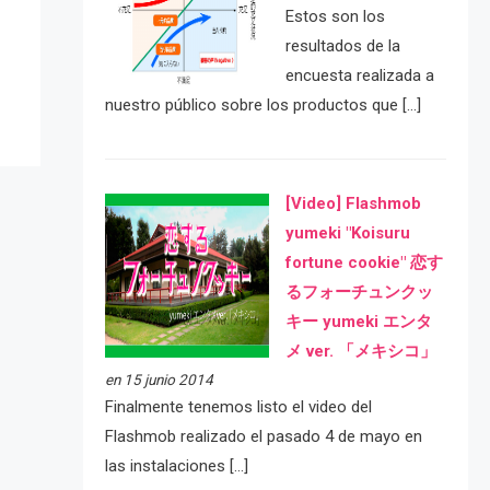
e
Estos son los
resultados de la
encuesta realizada a
nuestro público sobre los productos que […]
[Video] Flashmob
yumeki "Koisuru
fortune cookie" 恋す
るフォーチュンクッ
キー yumeki エンタ
メ ver. 「メキシコ」
en 15 junio 2014
Finalmente tenemos listo el video del
Flashmob realizado el pasado 4 de mayo en
las instalaciones […]