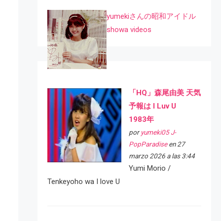
yumekiさんの昭和アイドル
showa videos
「HQ」森尾由美 天気
予報は I Luv U
1983年
por
yumeki05 J-
PopParadise
en 27
marzo 2026 a las 3:44
Yumi Morio /
Tenkeyoho wa I love U