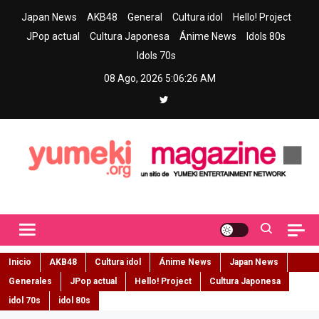
Skip
Japan News
AKB48
General
Cultura idol
Hello! Project
to
JPop actual
Cultura Japonesa
Ánime News
Idols 80s
content
Idols 70s
08 Ago, 2026
5:06:27 AM
Yumeki Magazine
Jpop y musica idol – Tu portal de jpop, movimiento idol y cultura
japonesa en español
Inicio
AKB48
Cultura idol
Ánime News
Japan News
Generales
JPop actual
Hello! Project
Cultura Japonesa
idol 70s
idol 80s