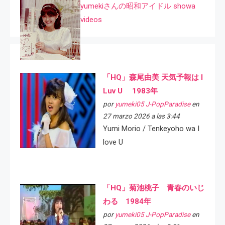
yumekiさんの昭和アイドル showa
videos
「HQ」森尾由美 天気予報は I
Luv U 1983年
por
yumeki05 J-PopParadise
en
27 marzo 2026 a las 3:44
Yumi Morio / Tenkeyoho wa I
love U
「HQ」菊池桃子 青春のいじ
わる 1984年
por
yumeki05 J-PopParadise
en