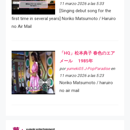
11 marzo 2026 a las 5:33
[Singing debut song for the
first time in several years] Noriko Matsumoto / Haruiro
no Air Mail
「HQ」松本典子 春色のエア
メール 1985年
por
yumeki05 J-PopParadise
en
11 marzo 2026 a las 5:23
Noriko Matsumoto / haruiro
no air mail