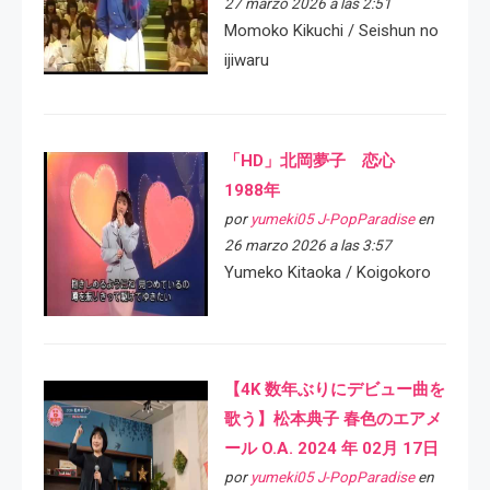
27 marzo 2026 a las 2:51
Momoko Kikuchi / Seishun no
ijiwaru
「HD」北岡夢子 恋心
1988年
por
yumeki05 J-PopParadise
en
26 marzo 2026 a las 3:57
Yumeko Kitaoka / Koigokoro
【4K 数年ぶりにデビュー曲を
歌う】松本典子 春色のエアメ
ール O.A. 2024 年 02月 17日
por
yumeki05 J-PopParadise
en