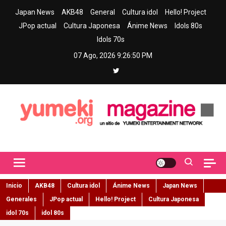
Skip
Japan News
AKB48
General
Cultura idol
Hello! Project
to
JPop actual
Cultura Japonesa
Ánime News
Idols 80s
content
Idols 70s
07 Ago, 2026
9:26:51 PM
Yumeki Magazine
Jpop y musica idol – Tu portal de jpop, movimiento idol y cultura
japonesa en español
Inicio
AKB48
Cultura idol
Ánime News
Japan News
Generales
JPop actual
Hello! Project
Cultura Japonesa
idol 70s
idol 80s