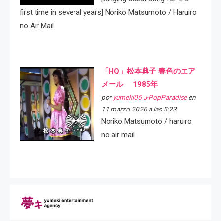
first time in several years] Noriko Matsumoto / Haruiro
no Air Mail
「HQ」松本典子 春色のエア
メール 1985年
por
yumeki05 J-PopParadise
en
11 marzo 2026 a las 5:23
Noriko Matsumoto / haruiro
no air mail