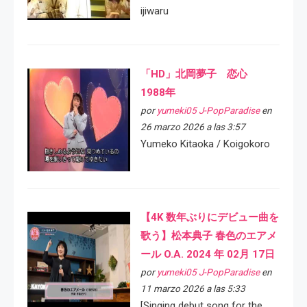
ijiwaru
「HD」北岡夢子 恋心
1988年
por
yumeki05 J-PopParadise
en
26 marzo 2026 a las 3:57
Yumeko Kitaoka / Koigokoro
【4K 数年ぶりにデビュー曲を
歌う】松本典子 春色のエアメ
ール O.A. 2024 年 02月 17日
por
yumeki05 J-PopParadise
en
11 marzo 2026 a las 5:33
[Singing debut song for the