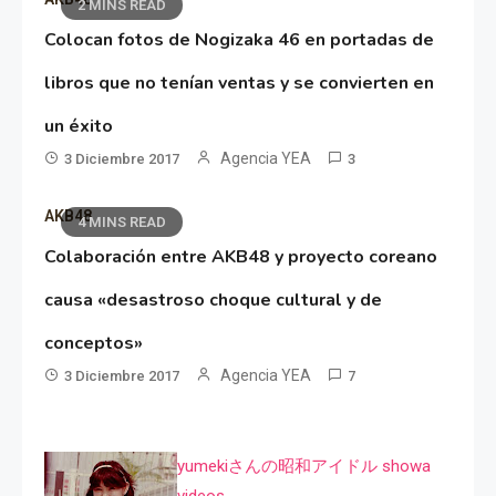
2 MINS READ
Colocan fotos de Nogizaka 46 en portadas de
libros que no tenían ventas y se convierten en
un éxito
Agencia YEA
3 Diciembre 2017
3
AKB48
4 MINS READ
Colaboración entre AKB48 y proyecto coreano
causa «desastroso choque cultural y de
conceptos»
Agencia YEA
3 Diciembre 2017
7
yumekiさんの昭和アイドル showa
videos