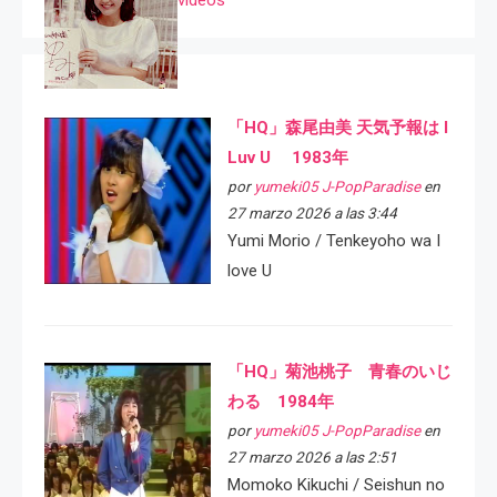
「HQ」森尾由美 天気予報は I
Luv U 1983年
por
yumeki05 J-PopParadise
en
27 marzo 2026 a las 3:44
Yumi Morio / Tenkeyoho wa I
love U
「HQ」菊池桃子 青春のいじ
わる 1984年
por
yumeki05 J-PopParadise
en
27 marzo 2026 a las 2:51
Momoko Kikuchi / Seishun no